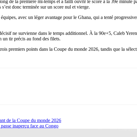
ng de la première mi-temps et a failli ouvrir le score à la 39e minute pa
 s’est donc terminée sur un score nul et vierge.
équipes, avec un léger avantage pour le Ghana, qui a tenté progressivem
cisif ne survienne dans le temps additionnel. À la 90e+5, Caleb Yerenki 
un tir précis au fond des filets.
s trois premiers points dans la Coupe du monde 2026, tandis que la sél
nnant de la Coupe du monde 2026
o passe inaperçu face au Congo