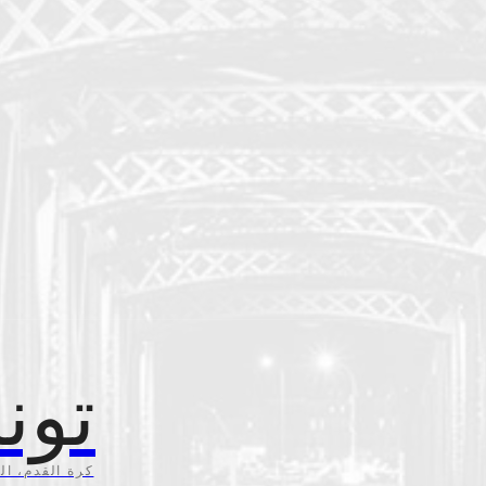
تون
كرة القدم، ال،