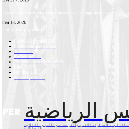
Lemouchi dévoile la sélection tunisienne pour la Coupe du Monde 2026
mai 18, 2026
Catégorie populaire
Football Mondial
1258
Football en Tunisie
409
Tennis
285
Basket-ball
231
Coupe du Monde 2026
209
Ligue 1
195
Handball
154
Autres sports
142
س الرياضية
سلة، اليد، الطائرة، التنس وأكثر — آخر الأخبار، النتائج
والتحليلات