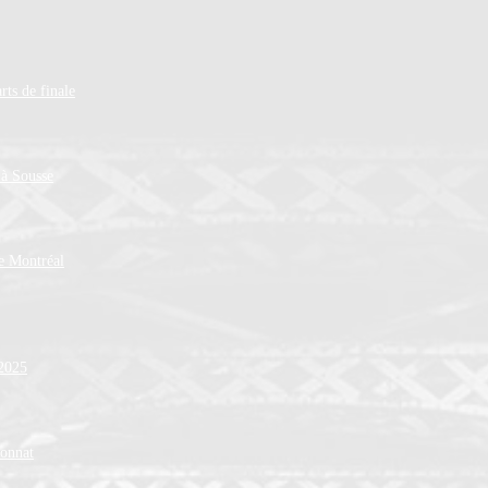
rts de finale
 à Sousse
de Montréal
 2025
ionnat