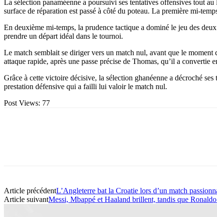
La sélection panaméenne a poursuivi ses tentatives offensives tout au lo
surface de réparation est passé à côté du poteau. La première mi-temps
En deuxième mi-temps, la prudence tactique a dominé le jeu des deux 
prendre un départ idéal dans le tournoi.
Le match semblait se diriger vers un match nul, avant que le moment dé
attaque rapide, après une passe précise de Thomas, qu’il a convertie en 
Grâce à cette victoire décisive, la sélection ghanéenne a décroché se
prestation défensive qui a failli lui valoir le match nul.
Post Views:
77
Article précédent
L’Angleterre bat la Croatie lors d’un match passio
Article suivant
Messi, Mbappé et Haaland brillent, tandis que Ronald