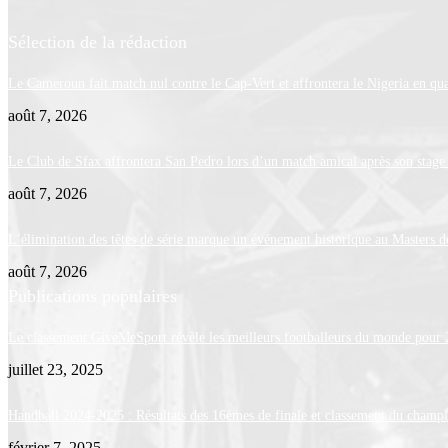
Sélection de la rédaction
Le Cameroun fait match nul contre le Cap-Vert et affrontera le Nigeria en qua
août 7, 2026
Le Club de Sfax affrontera San Pedro lors d’un match amical après son stage
août 7, 2026
L’élimination des têtes de série marque un événement historique au Masters 
août 7, 2026
Publications populaires
Le classement GiveMeSport révèle les meilleurs footballeurs du monde pour
juillet 23, 2025
Handball 2024-2025 : Résultats des 16èmes de finale et classement du champ
février 7, 2025