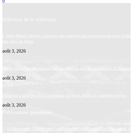
0
Sélection de la rédaction
L’Inter Miami cherche à recruter une nouvelle star internationale pour évolue
aux côtés de Messi
août 3, 2026
Mouez Ben Cherifia poursuit son parcours au sein du club sportif de Sulaima
août 3, 2026
Milan est à la recherche d’un meneur de jeu et étudie de nouvelles options
août 3, 2026
Publications populaires
Le classement GiveMeSport révèle les meilleurs footballeurs du monde po