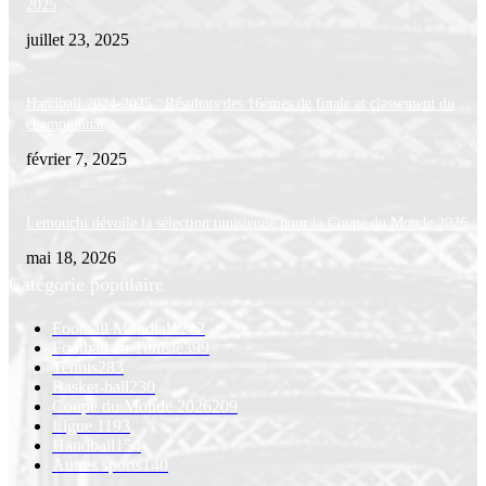
2025
juillet 23, 2025
Handball 2024-2025 : Résultats des 16èmes de finale et classement du
championnat
février 7, 2025
Lemouchi dévoile la sélection tunisienne pour la Coupe du Monde 2026
mai 18, 2026
Catégorie populaire
Football Mondial
1242
Football en Tunisie
399
Tennis
283
Basket-ball
230
Coupe du Monde 2026
209
Ligue 1
193
Handball
154
Autres sports
140