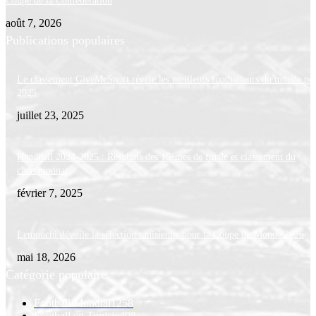
Coupe de la Confédération
août 7, 2026
Publications populaires
Le classement GiveMeSport révèle les meilleurs footballeurs du monde po
2025
juillet 23, 2025
Handball 2024-2025 : Résultats des 16èmes de finale et classement du
championnat
février 7, 2025
Lemouchi dévoile la sélection tunisienne pour la Coupe du Monde 2026
mai 18, 2026
Catégorie populaire
Football Mondial
1258
Football en Tunisie
408