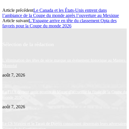
Article précédent
Le Canada et les États-Unis entrent dans
l’ambiance de la Coupe du monde après l’ouverture au Mexique
Article suivant
L’Espagne arrive en tête du classement Opta des
favoris pour la Coupe du monde 2026
Sélection de la rédaction
L’élimination des têtes de série marque un événement historique au Masters d
Montréal
août 7, 2026
La FIFA dément avoir promis au Maroc d’accueillir la finale de la Coupe du
monde 2030
août 7, 2026
Le CS Sfaxien et le Taraji de Djerjis connaissent désormais leurs adversaires 