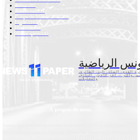
Tennis
285
Basket-ball
231
Coupe du Monde 2026
209
Ligue 1
195
Handball
154
Autres sports
142
نس الرياضية
كرة القدم، السلة، اليد، الطائرة
تنس وأكثر — آخر الأخبار، النتائج
والتحليلات
À propos de nous
Tunisia Sports est une plateforme d'information sportive indépendante,
dédiée à la couverture de l’actualité sportive en Tunisie et à l’international.