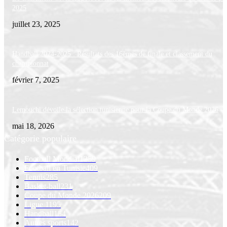
2025
juillet 23, 2025
Handball 2024-2025 : Résultats des 16èmes de finale et classement du
championnat
février 7, 2025
Lemouchi dévoile la sélection tunisienne pour la Coupe du Monde 2026
mai 18, 2026
Catégorie populaire
Football Mondial
1259
Football en Tunisie
409
Tennis
285
Basket-ball
231
Coupe du Monde 2026
209
Ligue 1
195
Handball
154
Autres sports
142