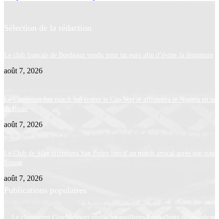
Sélection de la rédaction
Le club français de Bordeaux vendu pour un euro afin d’éviter la fermeture
août 7, 2026
Le Cameroun fait match nul contre le Cap-Vert et affrontera le Nigeria en qua
de finale
août 7, 2026
Le Club de Sfax affrontera San Pedro lors d’un match amical après son stage
Sousse
août 7, 2026
Publications populaires
Le classement GiveMeSport révèle les meilleurs footballeurs du monde po