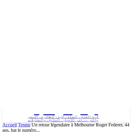
تونس الرياضية
كرة القدم، السلة، اليد، الطائرة، التنس
وأكثر — آخر الأخبار، النتائج، والتحليلات
Accueil
Tennis
Un retour légendaire à Melbourne Roger Federer, 44
ans, bat le numéro...