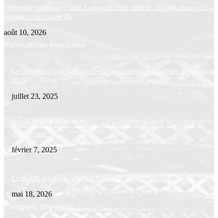
Université tunisienne : Sabri Lamouchi a une dette de 500 000 dinars et n’a p
réclamé ce qui lui est dû
août 10, 2026
Publications populaires
Le classement GiveMeSport révèle les meilleurs footballeurs du monde po
2025
juillet 23, 2025
Handball 2024-2025 : Résultats des 16èmes de finale et classement du
championnat
février 7, 2025
Lemouchi dévoile la sélection tunisienne pour la Coupe du Monde 2026
mai 18, 2026
Catégorie populaire