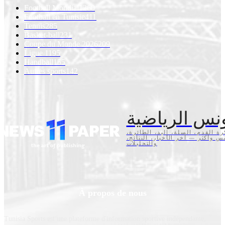
Football Mondial
1260
Football en Tunisie
411
Tennis
285
Basket-ball
231
Coupe du Monde 2026
209
Ligue 1
195
Handball
155
Autres sports
142
نس الرياضية
كرة القدم، السلة، اليد، الطائرة
تنس وأكثر — آخر الأخبار، النتائج
والتحليلات
À propos de nous
Tunisia Sports est une plateforme d'information sportive indépendante,