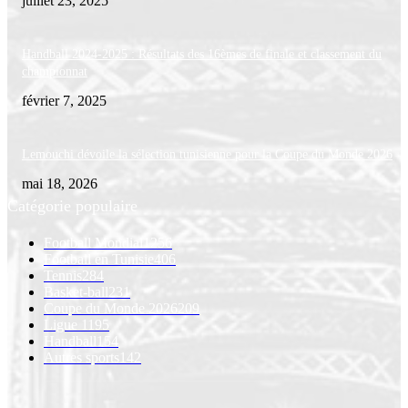
juillet 23, 2025
Handball 2024-2025 : Résultats des 16èmes de finale et classement du
championnat
février 7, 2025
Lemouchi dévoile la sélection tunisienne pour la Coupe du Monde 2026
mai 18, 2026
Catégorie populaire
Football Mondial
1256
Football en Tunisie
406
Tennis
284
Basket-ball
231
Coupe du Monde 2026
209
Ligue 1
195
Handball
154
Autres sports
142