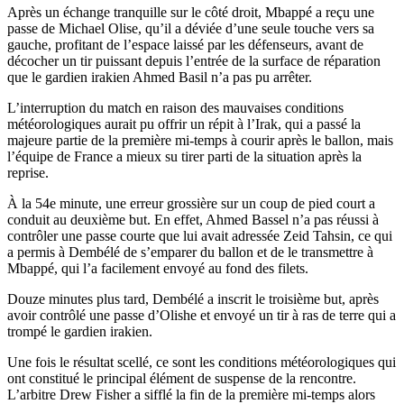
Après un échange tranquille sur le côté droit, Mbappé a reçu une
passe de Michael Olise, qu’il a déviée d’une seule touche vers sa
gauche, profitant de l’espace laissé par les défenseurs, avant de
décocher un tir puissant depuis l’entrée de la surface de réparation
que le gardien irakien Ahmed Basil n’a pas pu arrêter.
L’interruption du match en raison des mauvaises conditions
météorologiques aurait pu offrir un répit à l’Irak, qui a passé la
majeure partie de la première mi-temps à courir après le ballon, mais
l’équipe de France a mieux su tirer parti de la situation après la
reprise.
À la 54e minute, une erreur grossière sur un coup de pied court a
conduit au deuxième but. En effet, Ahmed Bassel n’a pas réussi à
contrôler une passe courte que lui avait adressée Zeid Tahsin, ce qui
a permis à Dembélé de s’emparer du ballon et de le transmettre à
Mbappé, qui l’a facilement envoyé au fond des filets.
Douze minutes plus tard, Dembélé a inscrit le troisième but, après
avoir contrôlé une passe d’Olishe et envoyé un tir à ras de terre qui a
trompé le gardien irakien.
Une fois le résultat scellé, ce sont les conditions météorologiques qui
ont constitué le principal élément de suspense de la rencontre.
L’arbitre Drew Fisher a sifflé la fin de la première mi-temps alors