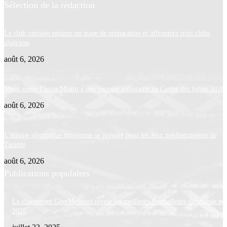
Sélection de la rédaction
Le club tunisien entame un stage de préparation et affrontera trois clubs
algériens
août 6, 2026
Messi mène l’Inter Miami à une victoire palpitante en Coupe des ligues 2026
août 6, 2026
L’équipe olympique tunisienne se prépare pour les Jeux méditerranéens de
Tarente
août 6, 2026
Publications populaires
Le classement GiveMeSport révèle les meilleurs footballeurs du monde po
2025