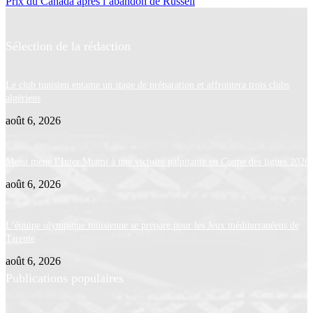
Prix du Canada après l’abandon de Russell
Sélection de la rédaction
Le club tunisien entame un stage de préparation et affrontera trois clubs
algériens
août 6, 2026
Messi mène l’Inter Miami à une victoire palpitante en Coupe des ligues 2026
août 6, 2026
L’équipe olympique tunisienne se prépare pour les Jeux méditerranéens de
Tarente
août 6, 2026
Publications populaires