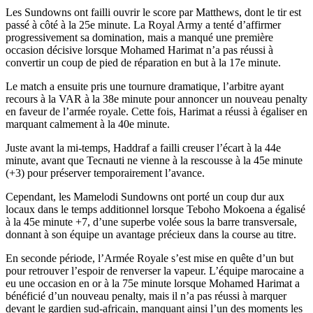
Les Sundowns ont failli ouvrir le score par Matthews, dont le tir est
passé à côté à la 25e minute. La Royal Army a tenté d’affirmer
progressivement sa domination, mais a manqué une première
occasion décisive lorsque Mohamed Harimat n’a pas réussi à
convertir un coup de pied de réparation en but à la 17e minute.
Le match a ensuite pris une tournure dramatique, l’arbitre ayant
recours à la VAR à la 38e minute pour annoncer un nouveau penalty
en faveur de l’armée royale. Cette fois, Harimat a réussi à égaliser en
marquant calmement à la 40e minute.
Juste avant la mi-temps, Haddraf a failli creuser l’écart à la 44e
minute, avant que Tecnauti ne vienne à la rescousse à la 45e minute
(+3) pour préserver temporairement l’avance.
Cependant, les Mamelodi Sundowns ont porté un coup dur aux
locaux dans le temps additionnel lorsque Teboho Mokoena a égalisé
à la 45e minute +7, d’une superbe volée sous la barre transversale,
donnant à son équipe un avantage précieux dans la course au titre.
En seconde période, l’Armée Royale s’est mise en quête d’un but
pour retrouver l’espoir de renverser la vapeur. L’équipe marocaine a
eu une occasion en or à la 75e minute lorsque Mohamed Harimat a
bénéficié d’un nouveau penalty, mais il n’a pas réussi à marquer
devant le gardien sud-africain, manquant ainsi l’un des moments les