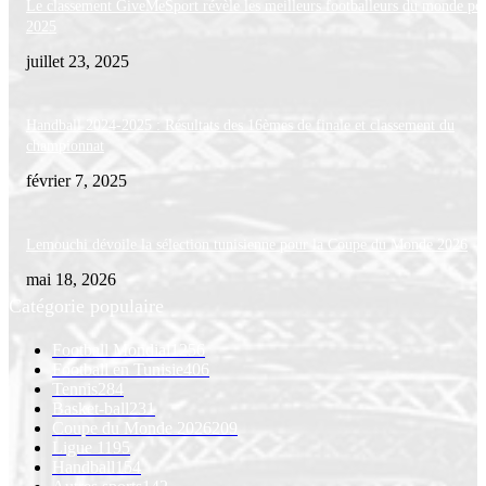
Le classement GiveMeSport révèle les meilleurs footballeurs du monde po
2025
juillet 23, 2025
Handball 2024-2025 : Résultats des 16èmes de finale et classement du
championnat
février 7, 2025
Lemouchi dévoile la sélection tunisienne pour la Coupe du Monde 2026
mai 18, 2026
Catégorie populaire
Football Mondial
1256
Football en Tunisie
406
Tennis
284
Basket-ball
231
Coupe du Monde 2026
209
Ligue 1
195
Handball
154