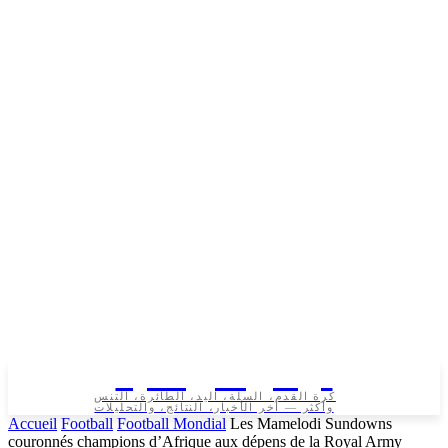
تونس الرياضية
كرة القدم، السلة، اليد، الطائرة، التنس
وأكثر — آخر الأخبار، النتائج، والتحليلات
Accueil
Football
Football Mondial
Les Mamelodi Sundowns
couronnés champions d’Afrique aux dépens de la Royal Army