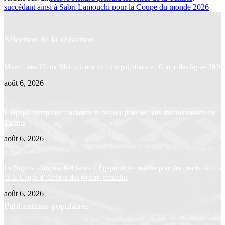
succédant ainsi à Sabri Lamouchi pour la Coupe du monde 2026
Sélection de la rédaction
Messi mène l’Inter Miami à une victoire palpitante en Coupe des ligues 2026
août 6, 2026
L’équipe olympique tunisienne se prépare pour les Jeux méditerranéens de
Tarente
août 6, 2026
Le Nigeria s’impose 6-0 face à l’Égypte et se qualifie pour les quarts de final
de la Coupe d’Afrique des nations féminine
août 6, 2026
Publications populaires