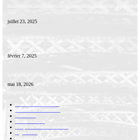
Le classement GiveMeSport révèle les meilleurs footballeurs du monde po
2025
juillet 23, 2025
Handball 2024-2025 : Résultats des 16èmes de finale et classement du
championnat
février 7, 2025
Lemouchi dévoile la sélection tunisienne pour la Coupe du Monde 2026
mai 18, 2026
Catégorie populaire
Football Mondial
1256
Football en Tunisie
405
Tennis
284
Basket-ball
231
Coupe du Monde 2026
209
Ligue 1
195
Handball
154