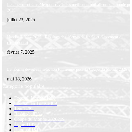
Le classement GiveMeSport révèle les meilleurs footballeurs du monde po
2025
juillet 23, 2025
Handball 2024-2025 : Résultats des 16èmes de finale et classement du
championnat
février 7, 2025
Lemouchi dévoile la sélection tunisienne pour la Coupe du Monde 2026
mai 18, 2026
Catégorie populaire
Football Mondial
1259
Football en Tunisie
409
Tennis
285
Basket-ball
231
Coupe du Monde 2026
209
Ligue 1
195
Handball
154