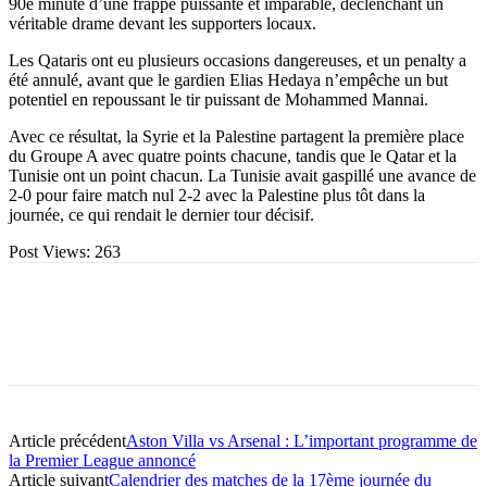
90e minute d’une frappe puissante et imparable, déclenchant un
véritable drame devant les supporters locaux.
Les Qataris ont eu plusieurs occasions dangereuses, et un penalty a
été annulé, avant que le gardien Elias Hedaya n’empêche un but
potentiel en repoussant le tir puissant de Mohammed Mannai.
Avec ce résultat, la Syrie et la Palestine partagent la première place
du Groupe A avec quatre points chacune, tandis que le Qatar et la
Tunisie ont un point chacun. La Tunisie avait gaspillé une avance de
2-0 pour faire match nul 2-2 avec la Palestine plus tôt dans la
journée, ce qui rendait le dernier tour décisif.
Post Views:
263
Article précédent
Aston Villa vs Arsenal : L’important programme de
la Premier League annoncé
Article suivant
Calendrier des matches de la 17ème journée du