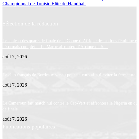
Championnat de Tunisie Elite de Handball
Sélection de la rédaction
Le tableau des quarts de finale de la Coupe d’Afrique des nations féminine es
désormais complet… Le Maroc affrontera l’Afrique du Sud
août 7, 2026
Le club français de Bordeaux vendu pour un euro afin d’éviter la fermeture
août 7, 2026
Le Cameroun fait match nul contre le Cap-Vert et affrontera le Nigeria en qua
de finale
août 7, 2026
Publications populaires