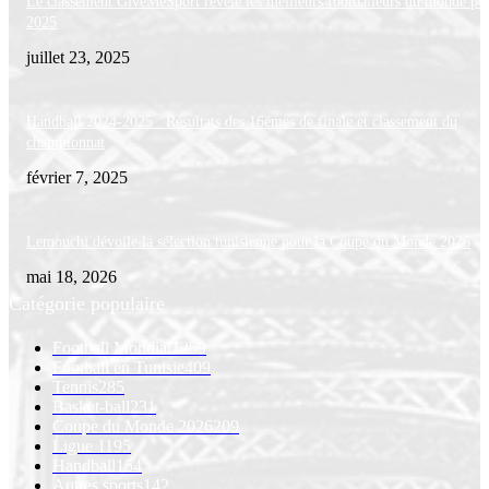
Le classement GiveMeSport révèle les meilleurs footballeurs du monde po
2025
juillet 23, 2025
Handball 2024-2025 : Résultats des 16èmes de finale et classement du
championnat
février 7, 2025
Lemouchi dévoile la sélection tunisienne pour la Coupe du Monde 2026
mai 18, 2026
Catégorie populaire
Football Mondial
1259
Football en Tunisie
409
Tennis
285
Basket-ball
231
Coupe du Monde 2026
209
Ligue 1
195
Handball
154
Autres sports
142