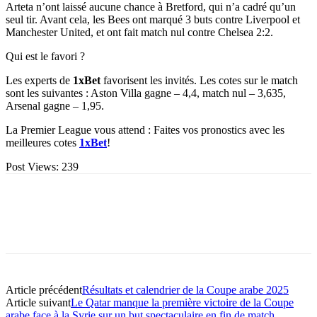
Arteta n’ont laissé aucune chance à Bretford, qui n’a cadré qu’un
seul tir. Avant cela, les Bees ont marqué 3 buts contre Liverpool et
Manchester United, et ont fait match nul contre Chelsea 2:2.
Qui est le favori ?
Les experts de
1xBet
favorisent les invités. Les cotes sur le match
sont les suivantes : Aston Villa gagne – 4,4, match nul – 3,635,
Arsenal gagne – 1,95.
La Premier League vous attend : Faites vos pronostics avec les
meilleures cotes
1xBet
!
Post Views:
239
Article précédent
Résultats et calendrier de la Coupe arabe 2025
Article suivant
Le Qatar manque la première victoire de la Coupe
arabe face à la Syrie sur un but spectaculaire en fin de match