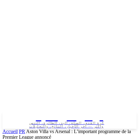
تونس الرياضية
كرة القدم، السلة، اليد، الطائرة، التنس
وأكثر — آخر الأخبار، النتائج، والتحليلات
Accueil
PR
Aston Villa vs Arsenal : L’important programme de la
Premier League annoncé