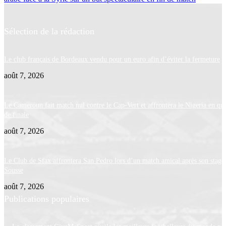
Sélection de la rédaction
Le club français de Bordeaux vendu pour un euro afin d’éviter la fermeture
août 7, 2026
Le Cameroun fait match nul contre le Cap-Vert et affrontera le Nigeria en qua
de finale
août 7, 2026
Le Club de Sfax affrontera San Pedro lors d’un match amical après son stage
Sousse
août 7, 2026
Publications populaires