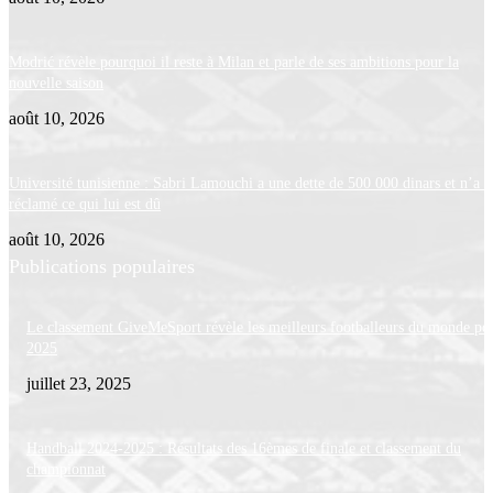
Modrić révèle pourquoi il reste à Milan et parle de ses ambitions pour la
nouvelle saison
août 10, 2026
Université tunisienne : Sabri Lamouchi a une dette de 500 000 dinars et n’a p
réclamé ce qui lui est dû
août 10, 2026
Publications populaires
Le classement GiveMeSport révèle les meilleurs footballeurs du monde po
2025
juillet 23, 2025
Handball 2024-2025 : Résultats des 16èmes de finale et classement du
championnat