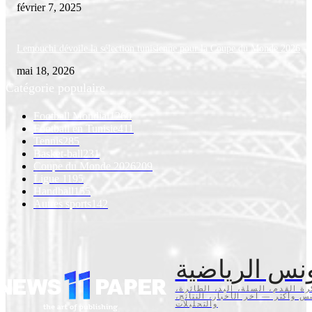
février 7, 2025
Lemouchi dévoile la sélection tunisienne pour la Coupe du Monde 2026
mai 18, 2026
Catégorie populaire
Football Mondial
1260
Football en Tunisie
411
Tennis
285
Basket-ball
231
Coupe du Monde 2026
209
Ligue 1
195
Handball
155
Autres sports
142
نس الرياضية
كرة القدم، السلة، اليد، الطائرة
تنس وأكثر — آخر الأخبار، النتائج
والتحليلات