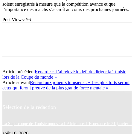
soient enregistrés à mesure que la compétition avance et que
l’importance des matchs s’accroît au cours des prochaines journées.
Post Views:
56
Article précédent
Renard : « J’ai relevé le défi de diriger la Tunisie
lors de la Coupe du monde »
Article suivant
Renard aux joueurs tunisiens : « Les plus forts seront
ceux qui feront preuve de la plus grande force mentale »
Sélection de la rédaction
La Supercoupe de Tunisie opposera l’Africain et l’Espérance le 31 janvier 2
août 10, 2026