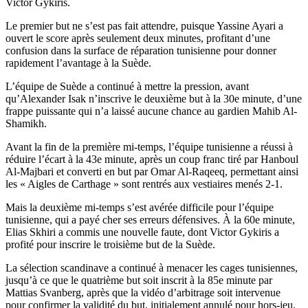
Victor Gykiris.
Le premier but ne s’est pas fait attendre, puisque Yassine Ayari a
ouvert le score après seulement deux minutes, profitant d’une
confusion dans la surface de réparation tunisienne pour donner
rapidement l’avantage à la Suède.
L’équipe de Suède a continué à mettre la pression, avant
qu’Alexander Isak n’inscrive le deuxième but à la 30e minute, d’une
frappe puissante qui n’a laissé aucune chance au gardien Mahib Al-
Shamikh.
Avant la fin de la première mi-temps, l’équipe tunisienne a réussi à
réduire l’écart à la 43e minute, après un coup franc tiré par Hanboul
Al-Majbari et converti en but par Omar Al-Raqeeq, permettant ainsi
les « Aigles de Carthage » sont rentrés aux vestiaires menés 2-1.
Mais la deuxième mi-temps s’est avérée difficile pour l’équipe
tunisienne, qui a payé cher ses erreurs défensives. À la 60e minute,
Elias Skhiri a commis une nouvelle faute, dont Victor Gykiris a
profité pour inscrire le troisième but de la Suède.
La sélection scandinave a continué à menacer les cages tunisiennes,
jusqu’à ce que le quatrième but soit inscrit à la 85e minute par
Mattias Svanberg, après que la vidéo d’arbitrage soit intervenue
pour confirmer la validité du but, initialement annulé pour hors-jeu.