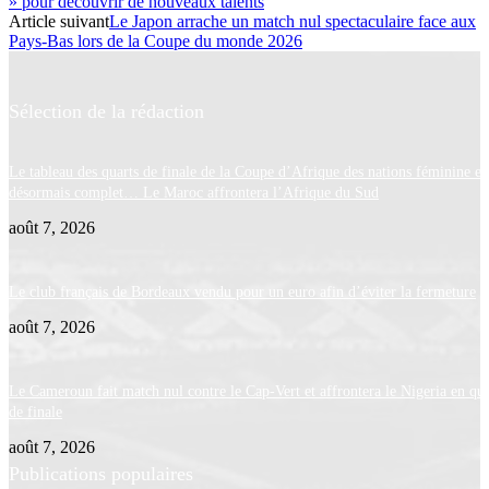
» pour découvrir de nouveaux talents
Article suivant
Le Japon arrache un match nul spectaculaire face aux
Pays-Bas lors de la Coupe du monde 2026
Sélection de la rédaction
Le tableau des quarts de finale de la Coupe d’Afrique des nations féminine es
désormais complet… Le Maroc affrontera l’Afrique du Sud
août 7, 2026
Le club français de Bordeaux vendu pour un euro afin d’éviter la fermeture
août 7, 2026
Le Cameroun fait match nul contre le Cap-Vert et affrontera le Nigeria en qua
de finale
août 7, 2026
Publications populaires