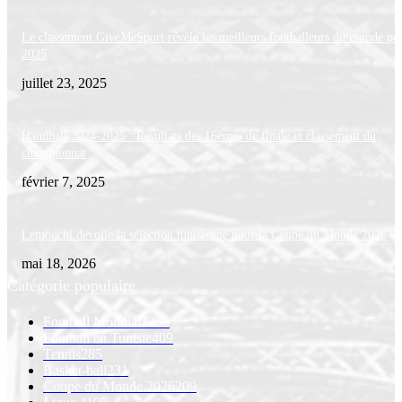
Le classement GiveMeSport révèle les meilleurs footballeurs du monde po
2025
juillet 23, 2025
Handball 2024-2025 : Résultats des 16èmes de finale et classement du
championnat
février 7, 2025
Lemouchi dévoile la sélection tunisienne pour la Coupe du Monde 2026
mai 18, 2026
Catégorie populaire
Football Mondial
1259
Football en Tunisie
409
Tennis
285
Basket-ball
231
Coupe du Monde 2026
209