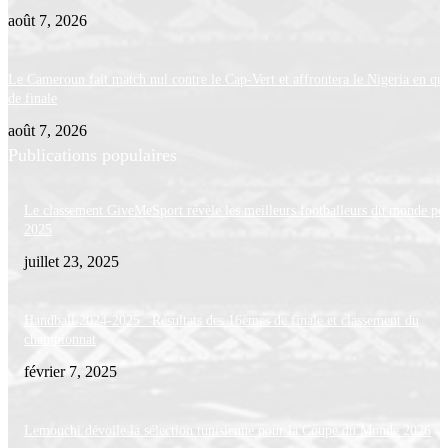
août 7, 2026
Le Cameroun fait match nul contre le Cap-Vert et affrontera le Nigeria en qua
de finale
août 7, 2026
Publications populaires
Le classement GiveMeSport révèle les meilleurs footballeurs du monde po
2025
juillet 23, 2025
Handball 2024-2025 : Résultats des 16èmes de finale et classement du
championnat
février 7, 2025
Lemouchi dévoile la sélection tunisienne pour la Coupe du Monde 2026