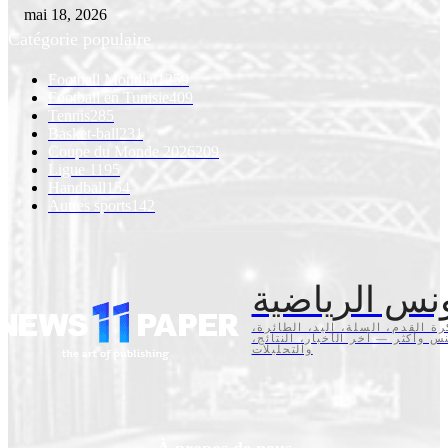
mai 18, 2026
Catégorie populaire
Football Mondial
1259
Football en Tunisie
409
Tennis
285
Basket-ball
231
Coupe du Monde 2026
209
Ligue 1
195
Handball
154
Autres sports
142
نس الرياضية
كرة القدم، السلة، اليد، الطائرة
تنس وأكثر — آخر الأخبار، النتائج
والتحليلات
À propos de nous