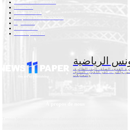
Football en Tunisie
409
Tennis
285
Basket-ball
231
Coupe du Monde 2026
209
Ligue 1
195
Handball
154
Autres sports
142
نس الرياضية
كرة القدم، السلة، اليد، الطائرة
تنس وأكثر — آخر الأخبار، النتائج
والتحليلات
À propos de nous
Tunisia Sports est une plateforme d'information sportive indépendante,
dédiée à la couverture de l’actualité sportive en Tunisie et à l’international.