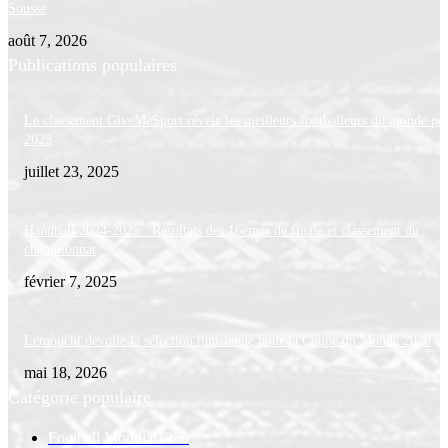
Sousse
août 7, 2026
Publications populaires
Le classement GiveMeSport révèle les meilleurs footballeurs du monde po
2025
juillet 23, 2025
Handball 2024-2025 : Résultats des 16èmes de finale et classement du
championnat
février 7, 2025
Lemouchi dévoile la sélection tunisienne pour la Coupe du Monde 2026
mai 18, 2026
Catégorie populaire
Football Mondial
1259