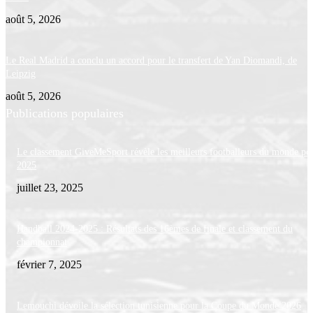
août 5, 2026
Le Real Madrid a conclu un accord pour le transfert de Yan Diomandi, de
Leipzig
août 5, 2026
Publications populaires
Le classement GiveMeSport révèle les meilleurs footballeurs du monde po
2025
juillet 23, 2025
Handball 2024-2025 : Résultats des 16èmes de finale et classement du
championnat
février 7, 2025
Lemouchi dévoile la sélection tunisienne pour la Coupe du Monde 2026