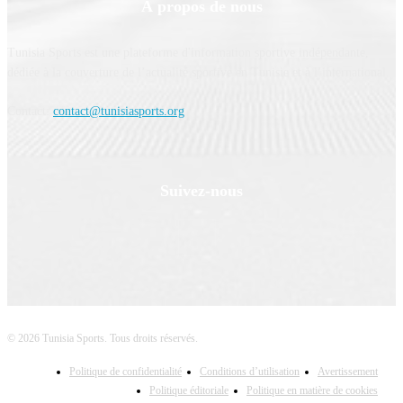
À propos de nous
Tunisia Sports est une plateforme d'information sportive indépendante,
dédiée à la couverture de l’actualité sportive en Tunisie et à l’international.
Contact:
contact@tunisiasports.org
Suivez-nous
© 2026 Tunisia Sports. Tous droits réservés.
Politique de confidentialité
Conditions d’utilisation
Avertissement
Politique éditoriale
Politique en matière de cookies