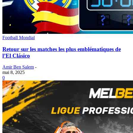
Football Mondial
Retour sur les matches les plus emblématiques de
l’El Clásico
Amir Ben Salem
-
mai 8, 2025
0