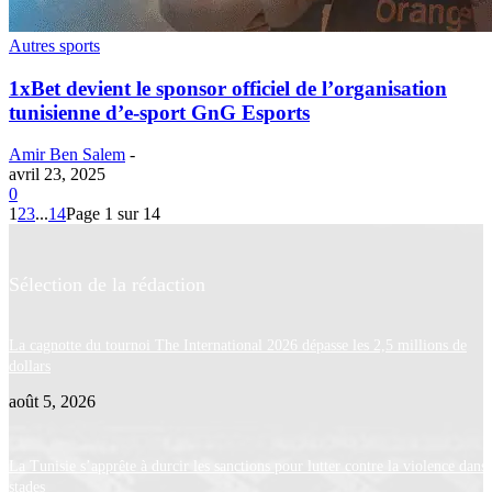
Autres sports
1xBet devient le sponsor officiel de l’organisation
tunisienne d’e-sport GnG Esports
Amir Ben Salem
-
avril 23, 2025
0
1
2
3
...
14
Page 1 sur 14
Sélection de la rédaction
La cagnotte du tournoi The International 2026 dépasse les 2,5 millions de
dollars
août 5, 2026
La Tunisie s’apprête à durcir les sanctions pour lutter contre la violence dans 
stades