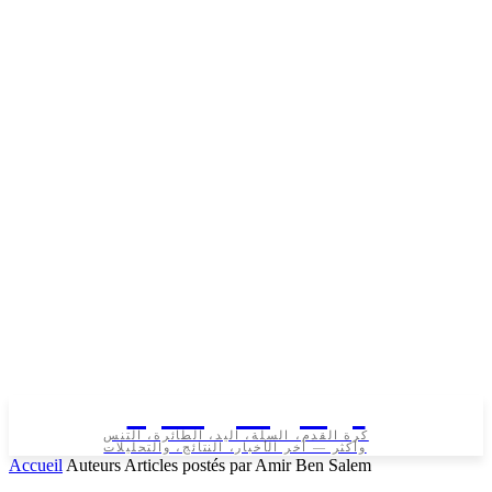
تونس الرياضية
كرة القدم، السلة، اليد، الطائرة، التنس
وأكثر — آخر الأخبار، النتائج، والتحليلات
Accueil
Auteurs
Articles postés par Amir Ben Salem