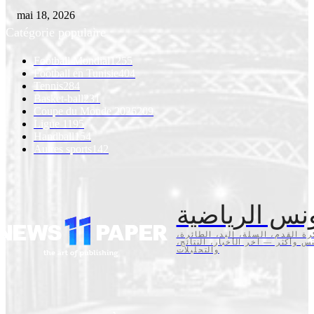
mai 18, 2026
Catégorie populaire
Football Mondial
1255
Football en Tunisie
404
Tennis
284
Basket-ball
231
Coupe du Monde 2026
209
Ligue 1
195
Handball
154
Autres sports
142
نس الرياضية
كرة القدم، السلة، اليد، الطائرة
تنس وأكثر — آخر الأخبار، النتائج
والتحليلات