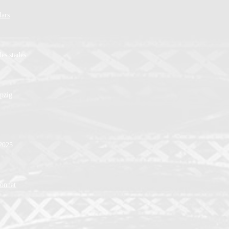
lars
les stades
ipzig
 2025
ionnat