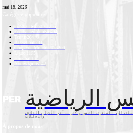
mai 18, 2026
Catégorie populaire
Football Mondial
1255
Football en Tunisie
404
Tennis
284
Basket-ball
231
Coupe du Monde 2026
209
Ligue 1
195
Handball
154
Autres sports
142
س الرياضية
سلة، اليد، الطائرة، التنس وأكثر — آخر الأخبار، النتائج
والتحليلات
À propos de nous