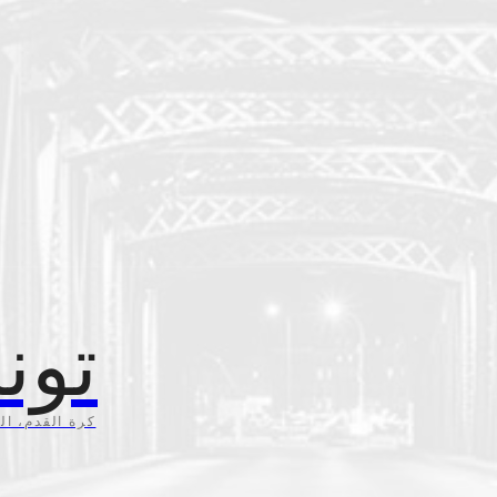
تون
كرة القدم، ال،