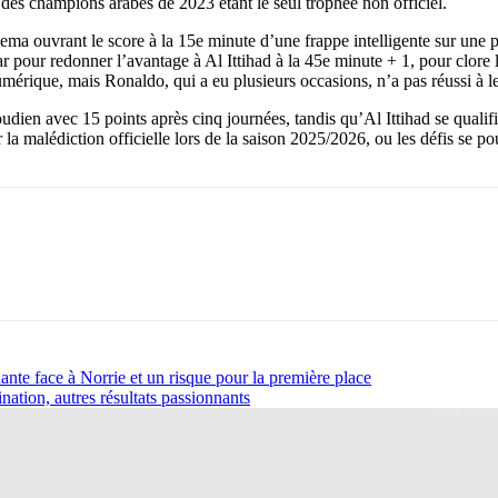
 des champions arabes de 2023 étant le seul trophée non officiel.
ema ouvrant le score à la 15e minute d’une frappe intelligente sur une p
r pour redonner l’avantage à Al Ittihad à la 45e minute + 1, pour clore
mérique, mais Ronaldo, qui a eu plusieurs occasions, n’a pas réussi à les 
dien avec 15 points après cinq journées, tandis qu’Al Ittihad se qualifie
la malédiction officielle lors de la saison 2025/2026, ou les défis se pou
ante face à Norrie et un risque pour la première place
ation, autres résultats passionnants