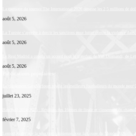
La cagnotte du tournoi The International 2026 dépasse les 2,5 millions de dol
août 5, 2026
La Tunisie s’apprête à durcir les sanctions pour lutter contre la violence dans 
août 5, 2026
Le Real Madrid a conclu un accord pour le transfert de Yan Diomandi, de Le
août 5, 2026
Publications populaires
Le classement GiveMeSport révèle les meilleurs footballeurs du monde pour
juillet 23, 2025
Handball 2024-2025 : Résultats des 16èmes de finale et classement du champ
février 7, 2025
Lemouchi dévoile la sélection tunisienne pour la Coupe du Monde 2026