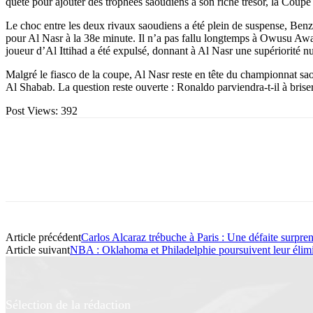
quête pour ajouter des trophées saoudiens à son riche trésor, la Coupe
Le choc entre les deux rivaux saoudiens a été plein de suspense, Benz
pour Al Nasr à la 38e minute. Il n’a pas fallu longtemps à Owusu Awa
joueur d’Al Ittihad a été expulsé, donnant à Al Nasr une supériorité nu
Malgré le fiasco de la coupe, Al Nasr reste en tête du championnat saou
Al Shabab. La question reste ouverte : Ronaldo parviendra-t-il à briser 
Post Views:
392
Article précédent
Carlos Alcaraz trébuche à Paris : Une défaite surpren
Article suivant
NBA : Oklahoma et Philadelphie poursuivent leur élimin
Sélection de la rédaction