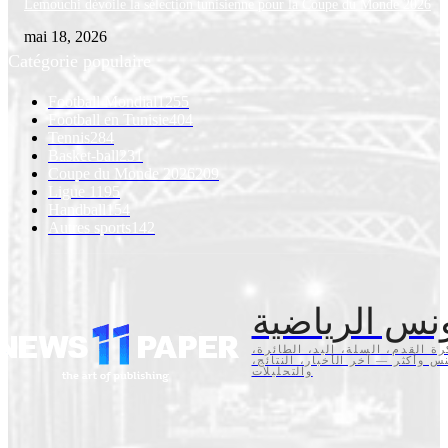
Lemouchi dévoile la sélection tunisienne pour la Coupe du Monde 2026
mai 18, 2026
Catégorie populaire
Football Mondial
1255
Football en Tunisie
404
Tennis
284
Basket-ball
231
Coupe du Monde 2026
209
Ligue 1
195
Handball
154
Autres sports
142
نس الرياضية
كرة القدم، السلة، اليد، الطائرة
تنس وأكثر — آخر الأخبار، النتائج
والتحليلات