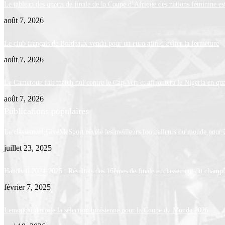
Le tableau des quarts de finale de la Coupe d’Afrique des nations féminine 
août 7, 2026
Le club français de Bordeaux vendu pour un euro afin d’éviter la fermeture
août 7, 2026
Le Cameroun fait match nul contre le Cap-Vert et affrontera le Nigeria en qua
août 7, 2026
Publications populaires
Le classement GiveMeSport révèle les meilleurs footballeurs du monde pour
juillet 23, 2025
Handball 2024-2025 : Résultats des 16èmes de finale et classement du champ
février 7, 2025
Lemouchi dévoile la sélection tunisienne pour la Coupe du Monde 2026