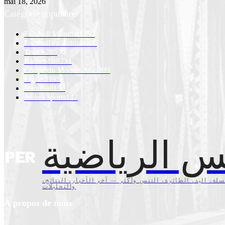
mai 18, 2026
Catégorie populaire
Football Mondial
1259
Football en Tunisie
409
Tennis
285
Basket-ball
231
Coupe du Monde 2026
209
Ligue 1
195
Handball
154
Autres sports
142
س الرياضية
سلة، اليد، الطائرة، التنس وأكثر — آخر الأخبار، النتائج
والتحليلات
À propos de nous