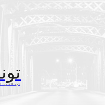
تون
كرة القدم، ال،