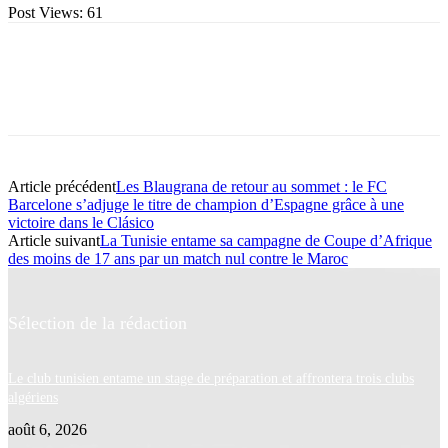
Post Views:
61
Article précédent
Les Blaugrana de retour au sommet : le FC
Barcelone s’adjuge le titre de champion d’Espagne grâce à une
victoire dans le Clásico
Article suivant
La Tunisie entame sa campagne de Coupe d’Afrique
des moins de 17 ans par un match nul contre le Maroc
Sélection de la rédaction
Le club tunisien entame un stage de préparation et affrontera trois clubs
algériens
août 6, 2026