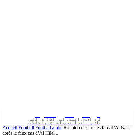
تونس الرياضية
كرة القدم، السلة، اليد، الطائرة، التنس
وأكثر — آخر الأخبار، النتائج، والتحليلات
Accueil
Football
Football arabe
Ronaldo rassure les fans d’Al Nasr
après le faux pas d’Al Hilal...