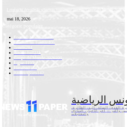
Lemouchi dévoile la sélection tunisienne pour la Coupe du Monde 2026
mai 18, 2026
Catégorie populaire
Football Mondial
1256
Football en Tunisie
406
Tennis
284
Basket-ball
231
Coupe du Monde 2026
209
Ligue 1
195
Handball
154
Autres sports
142
نس الرياضية
كرة القدم، السلة، اليد، الطائرة
تنس وأكثر — آخر الأخبار، النتائج
والتحليلات