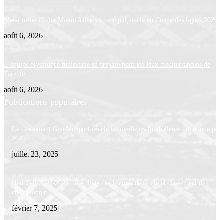
Messi mène l’Inter Miami à une victoire palpitante en Coupe des ligues 2026
août 6, 2026
L’équipe olympique tunisienne se prépare pour les Jeux méditerranéens de
Tarente
août 6, 2026
Publications populaires
Le classement GiveMeSport révèle les meilleurs footballeurs du monde po
2025
juillet 23, 2025
Handball 2024-2025 : Résultats des 16èmes de finale et classement du
championnat
février 7, 2025