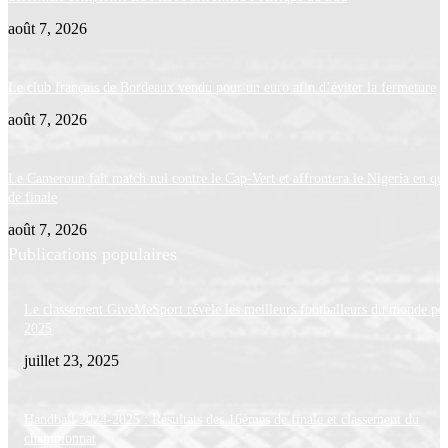
août 7, 2026
Le club français de Bordeaux vendu pour un euro afin d’éviter la fermeture
août 7, 2026
Le Cameroun fait match nul contre le Cap-Vert et affrontera le Nigeria en qua
de finale
août 7, 2026
Publications populaires
Le classement GiveMeSport révèle les meilleurs footballeurs du monde po
2025
juillet 23, 2025
Handball 2024-2025 : Résultats des 16èmes de finale et classement du
championnat