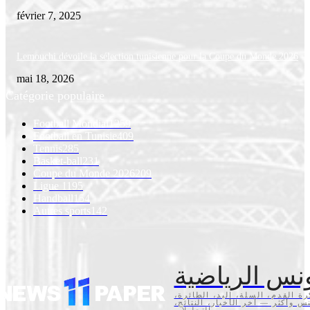
février 7, 2025
Lemouchi dévoile la sélection tunisienne pour la Coupe du Monde 2026
mai 18, 2026
Catégorie populaire
Football Mondial
1259
Football en Tunisie
409
Tennis
285
Basket-ball
231
Coupe du Monde 2026
209
Ligue 1
195
Handball
154
Autres sports
142
نس الرياضية
كرة القدم، السلة، اليد، الطائرة
تنس وأكثر — آخر الأخبار، النتائج
والتحليلات