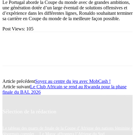
Le Portugal aborde la Coupe du monde avec de grandes ambitions,
une génération dotée d’un large éventail de solutions offensives et
d’expérience dans les différentes lignes, Ronaldo souhaitant terminer
sa carrière en Coupe du monde de la meilleure façon possible.
Post Views:
105
Article précédent
Soyez au centre du jeu avec MobCash !
Article suivant
Le Club Africain se rend au Rwanda pour la phase
finale du BAL 2026
Sélection de la rédaction
Le tableau des quarts de finale de la Coupe d’Afrique des nations féminine es
désormais complet… Le Maroc affrontera l’Afrique du Sud