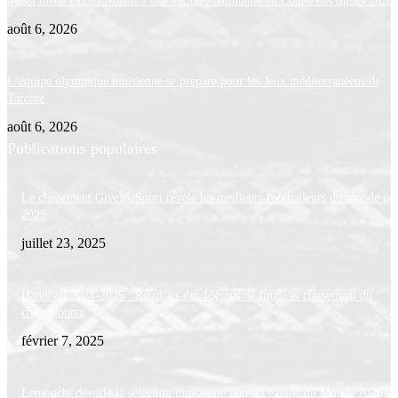
Messi mène l’Inter Miami à une victoire palpitante en Coupe des ligues 2026
août 6, 2026
L’équipe olympique tunisienne se prépare pour les Jeux méditerranéens de
Tarente
août 6, 2026
Publications populaires
Le classement GiveMeSport révèle les meilleurs footballeurs du monde po
2025
juillet 23, 2025
Handball 2024-2025 : Résultats des 16èmes de finale et classement du
championnat
février 7, 2025
Lemouchi dévoile la sélection tunisienne pour la Coupe du Monde 2026