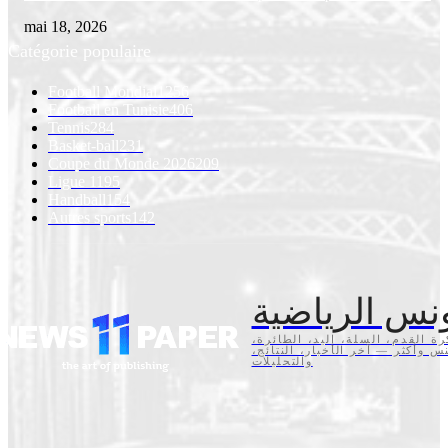
mai 18, 2026
Catégorie populaire
Football Mondial
1256
Football en Tunisie
406
Tennis
284
Basket-ball
231
Coupe du Monde 2026
209
Ligue 1
195
Handball
154
Autres sports
142
نس الرياضية
كرة القدم، السلة، اليد، الطائرة
تنس وأكثر — آخر الأخبار، النتائج
والتحليلات