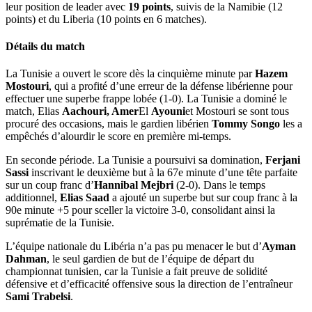
leur position de leader avec
19 points
, suivis de la Namibie (12
points) et du Liberia (10 points en 6 matches).
Détails du match
La Tunisie a ouvert le score dès la cinquième minute par
Hazem
Mostouri
, qui a profité d’une erreur de la défense libérienne pour
effectuer une superbe frappe lobée (1-0). La Tunisie a dominé le
match, Elias
Aachouri, Amer
El
Ayouni
et Mostouri se sont tous
procuré des occasions, mais le gardien libérien
Tommy Songo
les a
empêchés d’alourdir le score en première mi-temps.
En seconde période. La Tunisie a poursuivi sa domination,
Ferjani
Sassi
inscrivant le deuxième but à la 67e minute d’une tête parfaite
sur un coup franc d’
Hannibal Mejbri
(2-0). Dans le temps
additionnel,
Elias Saad
a ajouté un superbe but sur coup franc à la
90e minute +5 pour sceller la victoire 3-0, consolidant ainsi la
suprématie de la Tunisie.
L’équipe nationale du Libéria n’a pas pu menacer le but d’
Ayman
Dahman
, le seul gardien de but de l’équipe de départ du
championnat tunisien, car la Tunisie a fait preuve de solidité
défensive et d’efficacité offensive sous la direction de l’entraîneur
Sami Trabelsi
.