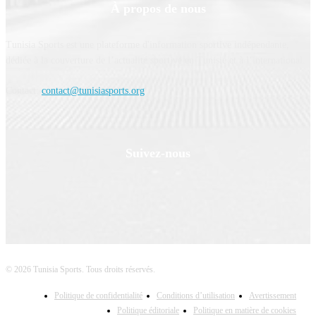
À propos de nous
Tunisia Sports est une plateforme d'information sportive indépendante,
dédiée à la couverture de l’actualité sportive en Tunisie et à l’international.
Contact:
contact@tunisiasports.org
Suivez-nous
© 2026 Tunisia Sports. Tous droits réservés.
Politique de confidentialité
Conditions d’utilisation
Avertissement
Politique éditoriale
Politique en matière de cookies