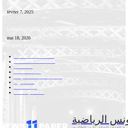
championnat
février 7, 2025
Lemouchi dévoile la sélection tunisienne pour la Coupe du Monde 2026
mai 18, 2026
Catégorie populaire
Football Mondial
1259
Football en Tunisie
409
Tennis
285
Basket-ball
231
Coupe du Monde 2026
209
Ligue 1
195
Handball
154
Autres sports
142
نس الرياضية
كرة القدم، السلة، اليد، الطائرة