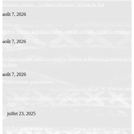
désormais complet… Le Maroc affrontera l’Afrique du Sud
août 7, 2026
Le club français de Bordeaux vendu pour un euro afin d’éviter la fermeture
août 7, 2026
Le Cameroun fait match nul contre le Cap-Vert et affrontera le Nigeria en qua
de finale
août 7, 2026
Publications populaires
Le classement GiveMeSport révèle les meilleurs footballeurs du monde po
2025
juillet 23, 2025
Handball 2024-2025 : Résultats des 16èmes de finale et classement du