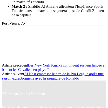
un match très attendu.
Match 2 :
Shabiba Al Amrane affrontera l’Espérance Sports
Tunisie, dans un match qui se jouera au stade Chadli Zouiten
de la capitale.
Post Views:
75
Article précédent
Les New York Knicks continuent sur leur lancée et
battent les Cavaliers en playoffs
Article suivant
Al Nasr embrasse le titre de la Pro League après une
saison exceptionnelle avec la signature de Ronaldo
Sélection de la rédaction
Le tableau des quarts de finale de la Coupe d’Afrique des nations féminine es