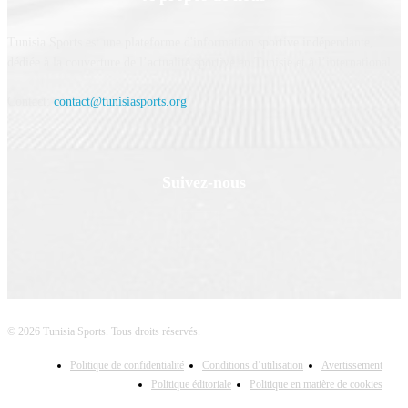
Tunisia Sports est une plateforme d'information sportive indépendante,
dédiée à la couverture de l’actualité sportive en Tunisie et à l’international.
Contact:
contact@tunisiasports.org
Suivez-nous
© 2026 Tunisia Sports. Tous droits réservés.
Politique de confidentialité
Conditions d’utilisation
Avertissement
Politique éditoriale
Politique en matière de cookies