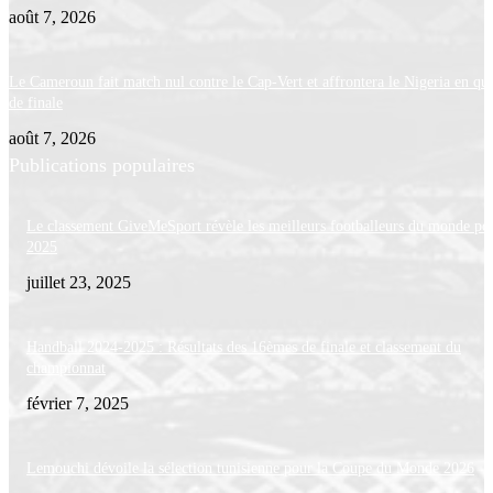
août 7, 2026
Le Cameroun fait match nul contre le Cap-Vert et affrontera le Nigeria en qua
de finale
août 7, 2026
Publications populaires
Le classement GiveMeSport révèle les meilleurs footballeurs du monde po
2025
juillet 23, 2025
Handball 2024-2025 : Résultats des 16èmes de finale et classement du
championnat
février 7, 2025
Lemouchi dévoile la sélection tunisienne pour la Coupe du Monde 2026