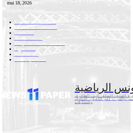
mai 18, 2026
Catégorie populaire
Football Mondial
1259
Football en Tunisie
409
Tennis
285
Basket-ball
231
Coupe du Monde 2026
209
Ligue 1
195
Handball
154
Autres sports
142
نس الرياضية
كرة القدم، السلة، اليد، الطائرة
تنس وأكثر — آخر الأخبار، النتائج
والتحليلات
À propos de nous