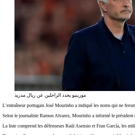
مورينيو يحدد الراحلين عن ريال مدريد
L’entraîneur portugais José Mourinho a indiqué les noms qui ne feront 
Selon le journaliste Ramon Alvarez, Mourinho a informé le président du
La liste comprend les défenseurs Raúl Asensio et Fran García, les mi