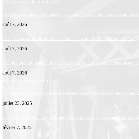
Sélection de la rédaction
Le tableau des quarts de finale de la Coupe d’Afrique des nations féminine 
août 7, 2026
Le club français de Bordeaux vendu pour un euro afin d’éviter la fermeture
août 7, 2026
Le Cameroun fait match nul contre le Cap-Vert et affrontera le Nigeria en qua
août 7, 2026
Publications populaires
Le classement GiveMeSport révèle les meilleurs footballeurs du monde pour
juillet 23, 2025
Handball 2024-2025 : Résultats des 16èmes de finale et classement du champ
février 7, 2025