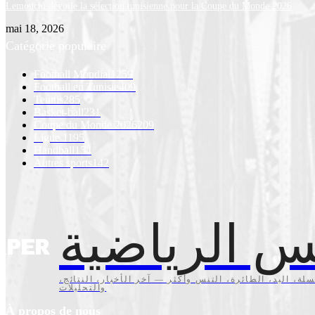
Lemouchi dévoile la sélection tunisienne pour la Coupe du Monde 2026
mai 18, 2026
Catégorie populaire
Football Mondial
1259
Football en Tunisie
409
Tennis
285
Basket-ball
231
Coupe du Monde 2026
209
Ligue 1
195
Handball
154
Autres sports
142
س الرياضية
سلة، اليد، الطائرة، التنس وأكثر — آخر الأخبار، النتائج
والتحليلات
À propos de nous