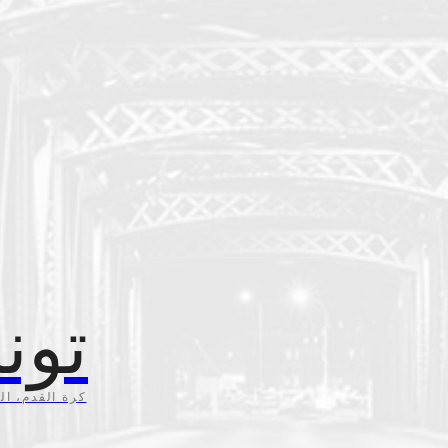
تون
كرة القدم، ال،