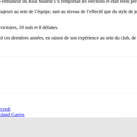
traîneur du Real Madrid s’il remportait les élections et était réélu pré
eurs au sein de l’équipe, tant au niveau de l’effectif que du style de j
ctoires, 10 nuls et 8 défaites.
es dernières années, en raison de son expérience au sein du club, de sa 
rcredi
Roland Garros