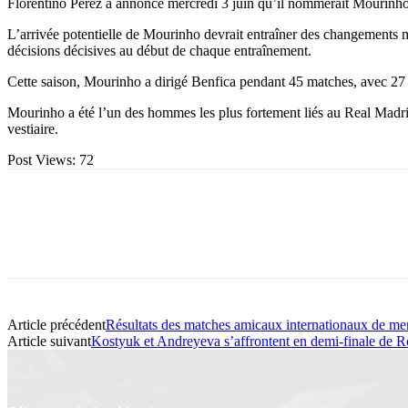
Florentino Perez a annoncé mercredi 3 juin qu’il nommerait Mourinho en
L’arrivée potentielle de Mourinho devrait entraîner des changements maj
décisions décisives au début de chaque entraînement.
Cette saison, Mourinho a dirigé Benfica pendant 45 matches, avec 27 vi
Mourinho a été l’un des hommes les plus fortement liés au Real Madrid c
vestiaire.
Post Views:
72
Article précédent
Résultats des matches amicaux internationaux de me
Article suivant
Kostyuk et Andreyeva s’affrontent en demi-finale de 