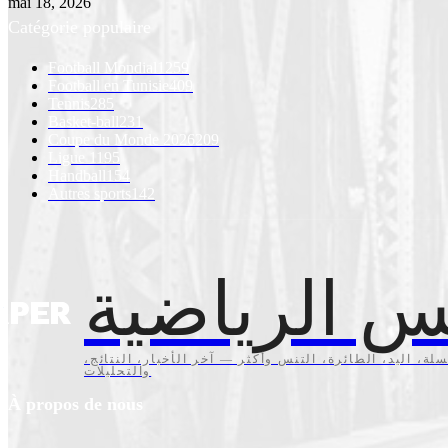
mai 18, 2026
Catégorie populaire
Football Mondial
1259
Football en Tunisie
409
Tennis
285
Basket-ball
231
Coupe du Monde 2026
209
Ligue 1
195
Handball
154
Autres sports
142
س الرياضية
سلة، اليد، الطائرة، التنس وأكثر — آخر الأخبار، النتائج
والتحليلات
À propos de nous