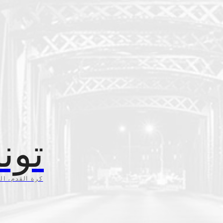
تون
كرة القدم، ال،