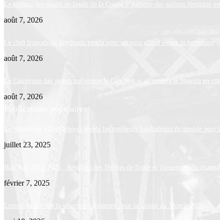
Le tableau des quarts de finale de la Coupe d’Afrique des nations féminine 
août 7, 2026
Le club français de Bordeaux vendu pour un euro afin d’éviter la fermeture
août 7, 2026
Le Cameroun fait match nul contre le Cap-Vert et affrontera le Nigeria en qua
août 7, 2026
Publications populaires
Le classement GiveMeSport révèle les meilleurs footballeurs du monde pour
juillet 23, 2025
Handball 2024-2025 : Résultats des 16èmes de finale et classement du champ
février 7, 2025
Lemouchi dévoile la sélection tunisienne pour la Coupe du Monde 2026