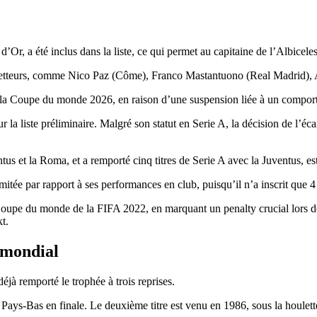
Or, a été inclus dans la liste, ce qui permet au capitaine de l’Albiceles
tteurs, comme Nico Paz (Côme), Franco Mastantuono (Real Madrid), Al
 la Coupe du monde 2026, en raison d’une suspension liée à un comport
la liste préliminaire. Malgré son statut en Serie A, la décision de l’éca
 et la Roma, et a remporté cinq titres de Serie A avec la Juventus, est
mitée par rapport à ses performances en club, puisqu’il n’a inscrit que 4
upe du monde de la FIFA 2022, en marquant un penalty crucial lors de la
t.
 mondial
éjà remporté le trophée à trois reprises.
es Pays-Bas en finale. Le deuxième titre est venu en 1986, sous la houle