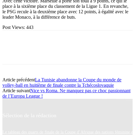
Avec cette victoire. Marseille a porté son total à 9 points, ce qui le
place à la sixième place du classement de la Ligue 1. En revanche,
le PSG recule à la deuxième place avec 12 points, à égalité avec le
leader Monaco, à la différence de buts.
Post Views:
443
Article précédent
La Tunisie abandonne la Coupe du monde de
volley-ball en huitième de finale contre la Tchécoslovaquie
Article suivant
Nice vs Roma. Ne manquez pas ce choc passionnant
de l’Europa League !
Sélection de la rédaction
Le tableau des quarts de finale de la Coupe d’Afrique des nations féminine es