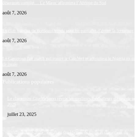
désormais complet… Le Maroc affrontera l’Afrique du Sud
août 7, 2026
Le club français de Bordeaux vendu pour un euro afin d’éviter la fermeture
août 7, 2026
Le Cameroun fait match nul contre le Cap-Vert et affrontera le Nigeria en qua
de finale
août 7, 2026
Publications populaires
Le classement GiveMeSport révèle les meilleurs footballeurs du monde po
2025
juillet 23, 2025
Handball 2024-2025 : Résultats des 16èmes de finale et classement du