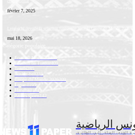
championnat
février 7, 2025
Lemouchi dévoile la sélection tunisienne pour la Coupe du Monde 2026
mai 18, 2026
Catégorie populaire
Football Mondial
1259
Football en Tunisie
409
Tennis
285
Basket-ball
231
Coupe du Monde 2026
209
Ligue 1
195
Handball
154
Autres sports
142
نس الرياضية
كرة القدم، السلة، اليد، الطائرة