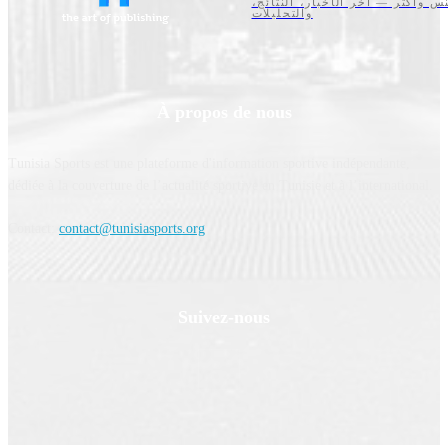
تنس وأكثر — آخر الأخبار، النتائج
والتحليلات
À propos de nous
Tunisia Sports est une plateforme d'information sportive indépendante,
dédiée à la couverture de l’actualité sportive en Tunisie et à l’international.
Contact:
contact@tunisiasports.org
Suivez-nous