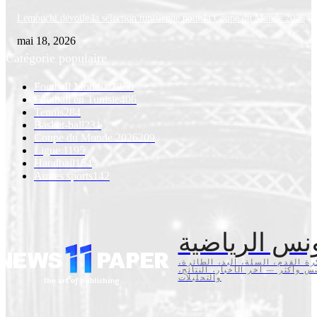
Lemouchi dévoile la sélection tunisienne pour la Coupe du Monde 2026
mai 18, 2026
Catégorie populaire
Football Mondial
1256
Football en Tunisie
406
Tennis
284
Basket-ball
231
Coupe du Monde 2026
209
Ligue 1
195
Handball
154
Autres sports
142
نس الرياضية
كرة القدم، السلة، اليد، الطائرة
تنس وأكثر — آخر الأخبار، النتائج
والتحليلات