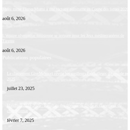
Messi mène l’Inter Miami à une victoire palpitante en Coupe des ligues 2026
août 6, 2026
L’équipe olympique tunisienne se prépare pour les Jeux méditerranéens de
Tarente
août 6, 2026
Publications populaires
Le classement GiveMeSport révèle les meilleurs footballeurs du monde po
2025
juillet 23, 2025
Handball 2024-2025 : Résultats des 16èmes de finale et classement du
championnat
février 7, 2025