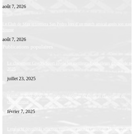
août 7, 2026
Le Club de Sfax affrontera San Pedro lors d’un match amical après son stage
Sousse
août 7, 2026
Publications populaires
Le classement GiveMeSport révèle les meilleurs footballeurs du monde po
2025
juillet 23, 2025
Handball 2024-2025 : Résultats des 16èmes de finale et classement du
championnat
février 7, 2025
Lemouchi dévoile la sélection tunisienne pour la Coupe du Monde 2026