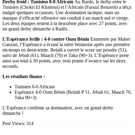
Derby froid : Tunisien 0-0 Africain
Au Bardo, le derby entre le
Tunisien (Chokri El Khattoui) et l’Africain (Faouzi Benzerti) a déçu
malgré quelques occasions. Une domination tactique, mais un
manque d’efficacité offensive ont conduit à un match nul et vierge.
Les deux équipes restent à la deuxième place avec 27 points, avec
un grand derby dimanche à Radès.
L’Espérance brille : 4-0 contre Oum Bénin
Emmenée par Maher
Ganzari, l’Espérance a écrasé la mère béninoise après une première
mi-temps en demi-teinte. Belaili a ouvert le score sur penalty (51),
suivi de Jebali (61), Maach (70) et Taka (90+3). L’Espérance porte
ainsi son total à 30 points, avec trois points d’avance sur les deux
seconds.
Les résultats finaux :
Tunisien 0-0 Africain
Espérance 4-0 Oum Bénin (Belaili P 51, Jebali 61, Maach 70,
Taka 90+3)
L’Espérance confirme sa domination, avec un grand derby
dimanche !
Post Views:
314