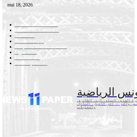
mai 18, 2026
Catégorie populaire
Football Mondial
1259
Football en Tunisie
409
Tennis
285
Basket-ball
231
Coupe du Monde 2026
209
Ligue 1
195
Handball
154
Autres sports
142
نس الرياضية
كرة القدم، السلة، اليد، الطائرة
تنس وأكثر — آخر الأخبار، النتائج
والتحليلات