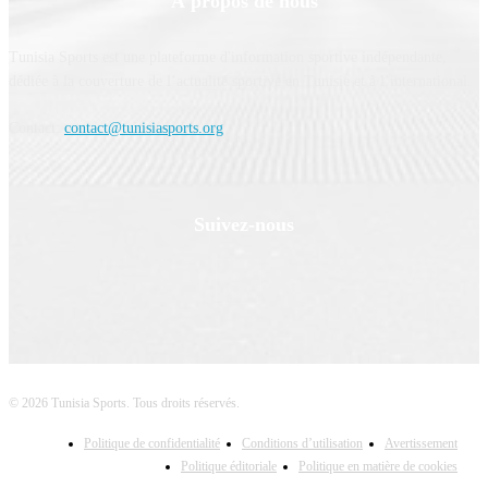
À propos de nous
Tunisia Sports est une plateforme d'information sportive indépendante,
dédiée à la couverture de l’actualité sportive en Tunisie et à l’international.
Contact:
contact@tunisiasports.org
Suivez-nous
© 2026 Tunisia Sports. Tous droits réservés.
Politique de confidentialité
Conditions d’utilisation
Avertissement
Politique éditoriale
Politique en matière de cookies