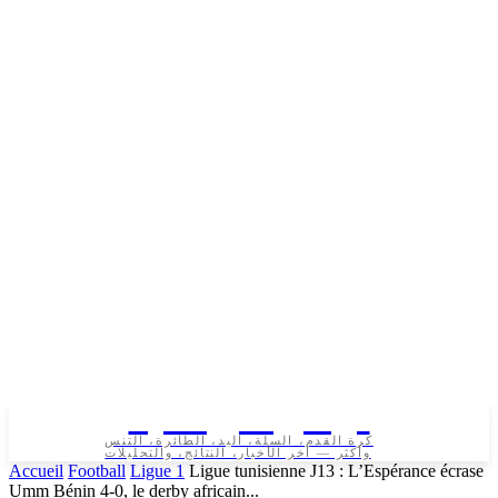
تونس الرياضية
كرة القدم، السلة، اليد، الطائرة، التنس
وأكثر — آخر الأخبار، النتائج، والتحليلات
Accueil
Football
Ligue 1
Ligue tunisienne J13 : L’Espérance écrase
Umm Bénin 4-0, le derby africain...