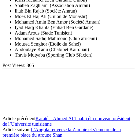
Shaheb Zaghlami (Association Amran)
Ihab Bin Rajab (Société Amran)
Moez El Haj Ali (Union de Monastir)
Mohamed Amin Ben Amor (Société Amran)
Iyad Hadj Khalifa (Etihad Ben Gardane)
Adam Arous (Stade Tunisien)
Mohamed Sadiq Mahmoud (Club africain)
Moussa Senghor (Etoile du Sahel)
Abdoulaye Kanu (Chabibet Kairouan)
Travis Mutyaba (Sporting Club Sfaxien)
Post Views:
365
Article précédent
Karaté – Ahmed Al Thabti élu nouveau président
de l’Université tunisienne
Article suivant
L’Angola renverse la Zambie et s’empare de la
première place du groupe Shan