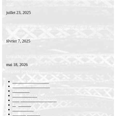
2025
juillet 23, 2025
Handball 2024-2025 : Résultats des 16èmes de finale et classement du
championnat
février 7, 2025
Lemouchi dévoile la sélection tunisienne pour la Coupe du Monde 2026
mai 18, 2026
Catégorie populaire
Football Mondial
1259
Football en Tunisie
409
Tennis
285
Basket-ball
231
Coupe du Monde 2026
209
Ligue 1
195
Handball
154
Autres sports
142