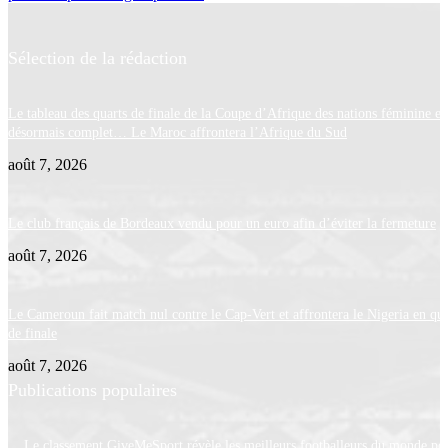
Sélection de la rédaction
Le tableau des quarts de finale de la Coupe d’Afrique des nations féminine es
désormais complet… Le Maroc affrontera l’Afrique du Sud
août 7, 2026
Le club français de Bordeaux vendu pour un euro afin d’éviter la fermeture
août 7, 2026
Le Cameroun fait match nul contre le Cap-Vert et affrontera le Nigeria en qua
de finale
août 7, 2026
Publications populaires
Le classement GiveMeSport révèle les meilleurs footballeurs du monde po