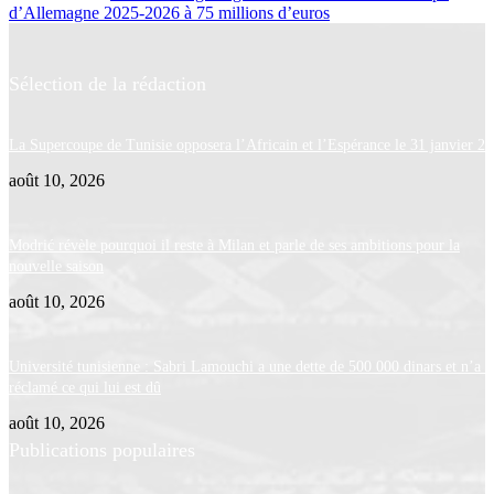
d’Allemagne 2025-2026 à 75 millions d’euros
Sélection de la rédaction
La Supercoupe de Tunisie opposera l’Africain et l’Espérance le 31 janvier 2
août 10, 2026
Modrić révèle pourquoi il reste à Milan et parle de ses ambitions pour la
nouvelle saison
août 10, 2026
Université tunisienne : Sabri Lamouchi a une dette de 500 000 dinars et n’a p
réclamé ce qui lui est dû
août 10, 2026
Publications populaires