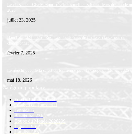
Le classement GiveMeSport révèle les meilleurs footballeurs du monde po
2025
juillet 23, 2025
Handball 2024-2025 : Résultats des 16èmes de finale et classement du
championnat
février 7, 2025
Lemouchi dévoile la sélection tunisienne pour la Coupe du Monde 2026
mai 18, 2026
Catégorie populaire
Football Mondial
1260
Football en Tunisie
411
Tennis
285
Basket-ball
231
Coupe du Monde 2026
209
Ligue 1
195
Handball
155