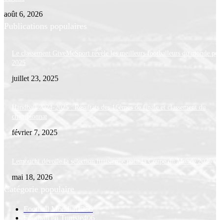
août 6, 2026
Publications populaires
Le classement GiveMeSport révèle les meilleurs footballeurs du monde po
2025
juillet 23, 2025
Handball 2024-2025 : Résultats des 16èmes de finale et classement du
championnat
février 7, 2025
Lemouchi dévoile la sélection tunisienne pour la Coupe du Monde 2026
mai 18, 2026
Catégorie populaire
Football Mondial
1256
Football en Tunisie
406