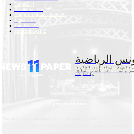
Tennis
284
Basket-ball
231
Coupe du Monde 2026
209
Ligue 1
195
Handball
154
Autres sports
142
نس الرياضية
كرة القدم، السلة، اليد، الطائرة
تنس وأكثر — آخر الأخبار، النتائج
والتحليلات
À propos de nous
Tunisia Sports est une plateforme d'information sportive indépendante,
dédiée à la couverture de l’actualité sportive en Tunisie et à l’international.