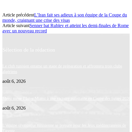
Article précédent
L’Iran fait ses adieux à son équipe de la Coupe du
monde, craignant une crise des visas
Article suivant
Senner bat Rublev et atteint les demi-finales de Rome
avec un nouveau record
Sélection de la rédaction
Le club tunisien entame un stage de préparation et affrontera trois clubs
algériens
août 6, 2026
Messi mène l’Inter Miami à une victoire palpitante en Coupe des ligues 2026
août 6, 2026
L’équipe olympique tunisienne se prépare pour les Jeux méditerranéens de
Tarente