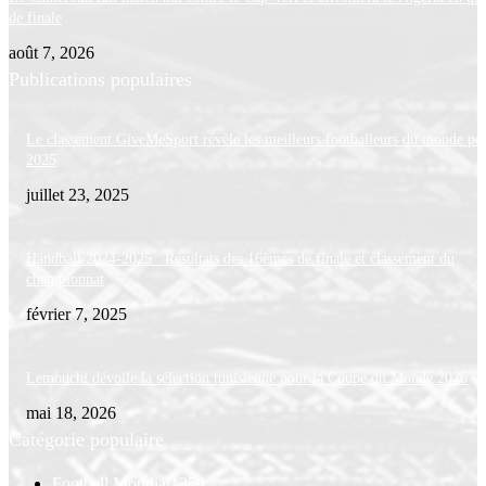
de finale
août 7, 2026
Publications populaires
Le classement GiveMeSport révèle les meilleurs footballeurs du monde po
2025
juillet 23, 2025
Handball 2024-2025 : Résultats des 16èmes de finale et classement du
championnat
février 7, 2025
Lemouchi dévoile la sélection tunisienne pour la Coupe du Monde 2026
mai 18, 2026
Catégorie populaire
Football Mondial
1259