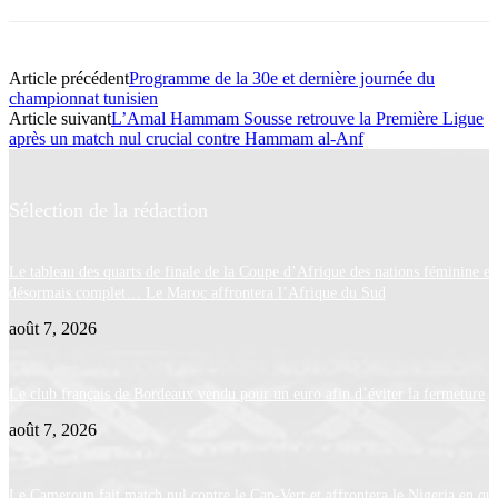
Article précédent
Programme de la 30e et dernière journée du
championnat tunisien
Article suivant
L’Amal Hammam Sousse retrouve la Première Ligue
après un match nul crucial contre Hammam al-Anf
Sélection de la rédaction
Le tableau des quarts de finale de la Coupe d’Afrique des nations féminine es
désormais complet… Le Maroc affrontera l’Afrique du Sud
août 7, 2026
Le club français de Bordeaux vendu pour un euro afin d’éviter la fermeture
août 7, 2026
Le Cameroun fait match nul contre le Cap-Vert et affrontera le Nigeria en qua