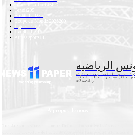
Football en Tunisie
409
Tennis
285
Basket-ball
231
Coupe du Monde 2026
209
Ligue 1
195
Handball
154
Autres sports
142
نس الرياضية
كرة القدم، السلة، اليد، الطائرة
تنس وأكثر — آخر الأخبار، النتائج
والتحليلات
À propos de nous
Tunisia Sports est une plateforme d'information sportive indépendante,
dédiée à la couverture de l’actualité sportive en Tunisie et à l’international.