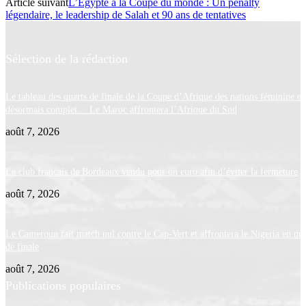
Article suivant
L’Égypte à la Coupe du monde : Un penalty
légendaire, le leadership de Salah et 90 ans de tentatives
Sélection de la rédaction
Le tableau des quarts de finale de la Coupe d’Afrique des nations féminine es
désormais complet… Le Maroc affrontera l’Afrique du Sud
août 7, 2026
Le club français de Bordeaux vendu pour un euro afin d’éviter la fermeture
août 7, 2026
Le Cameroun fait match nul contre le Cap-Vert et affrontera le Nigeria en qua
de finale
août 7, 2026
Publications populaires