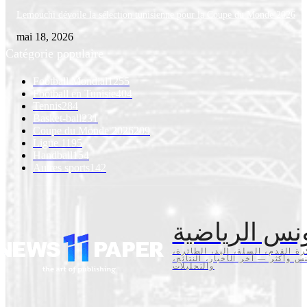
Lemouchi dévoile la sélection tunisienne pour la Coupe du Monde 2026
mai 18, 2026
Catégorie populaire
Football Mondial
1255
Football en Tunisie
404
Tennis
284
Basket-ball
231
Coupe du Monde 2026
209
Ligue 1
195
Handball
154
Autres sports
142
نس الرياضية
كرة القدم، السلة، اليد، الطائرة
تنس وأكثر — آخر الأخبار، النتائج
والتحليلات