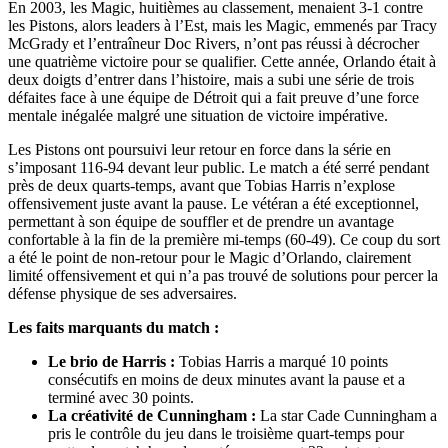
En 2003, les Magic, huitièmes au classement, menaient 3-1 contre
les Pistons, alors leaders à l’Est, mais les Magic, emmenés par Tracy
McGrady et l’entraîneur Doc Rivers, n’ont pas réussi à décrocher
une quatrième victoire pour se qualifier. Cette année, Orlando était à
deux doigts d’entrer dans l’histoire, mais a subi une série de trois
défaites face à une équipe de Détroit qui a fait preuve d’une force
mentale inégalée malgré une situation de victoire impérative.
Les Pistons ont poursuivi leur retour en force dans la série en
s’imposant 116-94 devant leur public. Le match a été serré pendant
près de deux quarts-temps, avant que Tobias Harris n’explose
offensivement juste avant la pause. Le vétéran a été exceptionnel,
permettant à son équipe de souffler et de prendre un avantage
confortable à la fin de la première mi-temps (60-49). Ce coup du sort
a été le point de non-retour pour le Magic d’Orlando, clairement
limité offensivement et qui n’a pas trouvé de solutions pour percer la
défense physique de ses adversaires.
Les faits marquants du match :
Le brio de Harris :
Tobias Harris a marqué 10 points
consécutifs en moins de deux minutes avant la pause et a
terminé avec 30 points.
La créativité de Cunningham :
La star Cade Cunningham a
pris le contrôle du jeu dans le troisième quart-temps pour