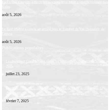
La Tunisie s’apprête à durcir les sanctions pour lutter contre la violence dans 
stades
août 5, 2026
Le Real Madrid a conclu un accord pour le transfert de Yan Diomandi, de
Leipzig
août 5, 2026
Publications populaires
Le classement GiveMeSport révèle les meilleurs footballeurs du monde po
2025
juillet 23, 2025
Handball 2024-2025 : Résultats des 16èmes de finale et classement du
championnat
février 7, 2025