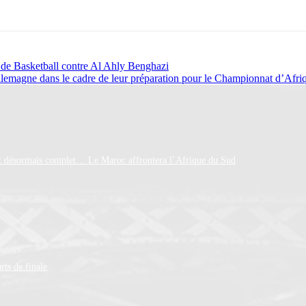
e de Basketball contre Al Ahly Benghazi
llemagne dans le cadre de leur préparation pour le Championnat d’Afri
est désormais complet… Le Maroc affrontera l’Afrique du Sud
rts de finale