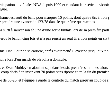
rticipation aux finales NBA depuis 1999 et étendant leur série de victoire
ligue.
met est sorti du banc pour marquer 16 points, dont quatre tirs à trois po
e prendre une avance de 123-78 dans le quatrième quart-temps.
suffi à sauver son équipe d’une sortie brutale lors de sa première part
u le ballon cinq fois et n’a pas réussi un seul tir à trois points en six 
me Final Four de sa carrière, après avoir mené Cleveland jusqu’aux fin
toire lors d’un match de playoffs à domicile.
et Evan Mobley en ajoutant sept dans les six premières minutes, alors 
n coup décisif en inscrivant 20 points sans riposte entre la fin du premi
de 50-26, et l’équipe a gardé le contrôle du match jusqu’au coup de sif