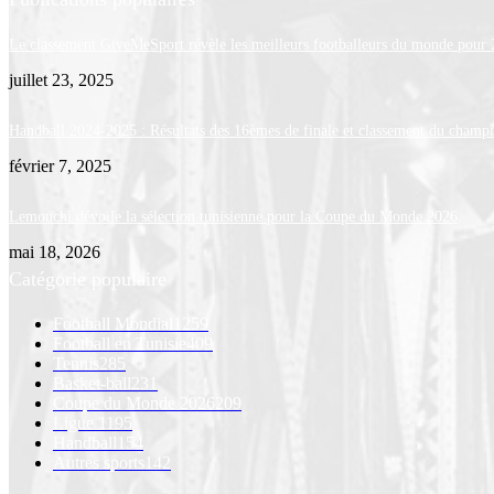
Le classement GiveMeSport révèle les meilleurs footballeurs du monde pour
juillet 23, 2025
Handball 2024-2025 : Résultats des 16èmes de finale et classement du champ
février 7, 2025
Lemouchi dévoile la sélection tunisienne pour la Coupe du Monde 2026
mai 18, 2026
Catégorie populaire
Football Mondial
1259
Football en Tunisie
409
Tennis
285
Basket-ball
231
Coupe du Monde 2026
209
Ligue 1
195
Handball
154
Autres sports
142