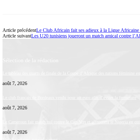
Article précédent
Le Club Africain fait ses adieux à la Ligue Africain
Article suivant
Les U20 tunisiens joueront un match amical contre l’A
Sélection de la rédaction
Le tableau des quarts de finale de la Coupe d’Afrique des nations féminine 
août 7, 2026
Le club français de Bordeaux vendu pour un euro afin d’éviter la fermeture
août 7, 2026
Le Cameroun fait match nul contre le Cap-Vert et affrontera le Nigeria en qua
août 7, 2026
Publications populaires