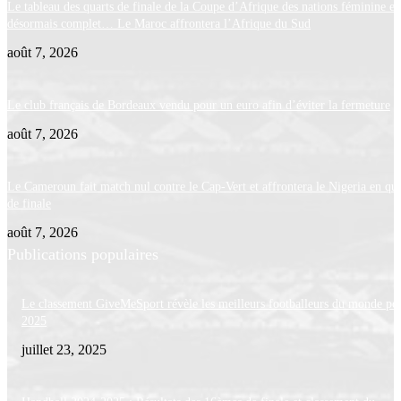
Le tableau des quarts de finale de la Coupe d’Afrique des nations féminine es
désormais complet… Le Maroc affrontera l’Afrique du Sud
août 7, 2026
Le club français de Bordeaux vendu pour un euro afin d’éviter la fermeture
août 7, 2026
Le Cameroun fait match nul contre le Cap-Vert et affrontera le Nigeria en qua
de finale
août 7, 2026
Publications populaires
Le classement GiveMeSport révèle les meilleurs footballeurs du monde po
2025
juillet 23, 2025