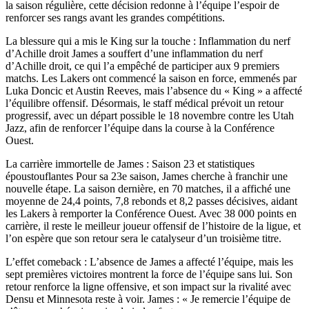
la saison régulière, cette décision redonne à l’équipe l’espoir de
renforcer ses rangs avant les grandes compétitions.
La blessure qui a mis le King sur la touche : Inflammation du nerf
d’Achille droit James a souffert d’une inflammation du nerf
d’Achille droit, ce qui l’a empêché de participer aux 9 premiers
matchs. Les Lakers ont commencé la saison en force, emmenés par
Luka Doncic et Austin Reeves, mais l’absence du « King » a affecté
l’équilibre offensif. Désormais, le staff médical prévoit un retour
progressif, avec un départ possible le 18 novembre contre les Utah
Jazz, afin de renforcer l’équipe dans la course à la Conférence
Ouest.
La carrière immortelle de James : Saison 23 et statistiques
époustouflantes Pour sa 23e saison, James cherche à franchir une
nouvelle étape. La saison dernière, en 70 matches, il a affiché une
moyenne de 24,4 points, 7,8 rebonds et 8,2 passes décisives, aidant
les Lakers à remporter la Conférence Ouest. Avec 38 000 points en
carrière, il reste le meilleur joueur offensif de l’histoire de la ligue, et
l’on espère que son retour sera le catalyseur d’un troisième titre.
L’effet comeback : L’absence de James a affecté l’équipe, mais les
sept premières victoires montrent la force de l’équipe sans lui. Son
retour renforce la ligne offensive, et son impact sur la rivalité avec
Densu et Minnesota reste à voir. James : « Je remercie l’équipe de