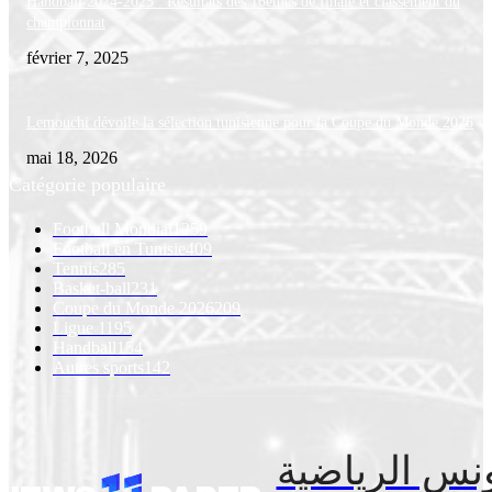
Handball 2024-2025 : Résultats des 16èmes de finale et classement du
championnat
février 7, 2025
Lemouchi dévoile la sélection tunisienne pour la Coupe du Monde 2026
mai 18, 2026
Catégorie populaire
Football Mondial
1259
Football en Tunisie
409
Tennis
285
Basket-ball
231
Coupe du Monde 2026
209
Ligue 1
195
Handball
154
Autres sports
142
نس الرياضية