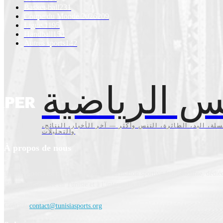
Basket-ball
231
Coupe du Monde 2026
209
Ligue 1
195
Handball
154
Autres sports
142
س الرياضية
سلة، اليد، الطائرة، التنس وأكثر — آخر الأخبار، النتائج
والتحليلات
À propos de nous
Tunisia Sports est une plateforme d'information sportive indépendante, dédiée
l’actualité sportive en Tunisie et à l’international.
Contact:
contact@tunisiasports.org