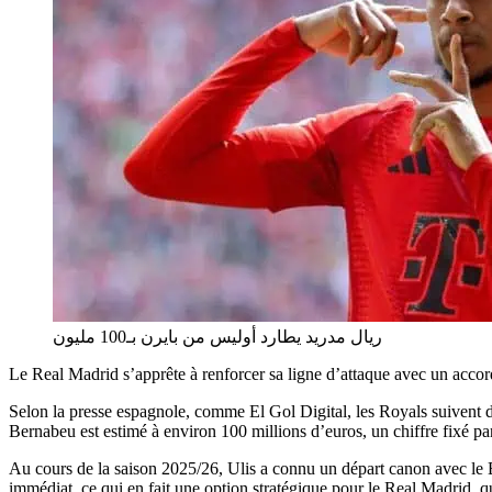
ريال مدريد يطارد أوليس من بايرن بـ100 مليون
Le Real Madrid s’apprête à renforcer sa ligne d’attaque avec un accor
Selon la presse espagnole, comme El Gol Digital, les Royals suivent de
Bernabeu est estimé à environ 100 millions d’euros, un chiffre fixé par
Au cours de la saison 2025/26, Ulis a connu un départ canon avec le Bay
immédiat, ce qui en fait une option stratégique pour le Real Madrid, q