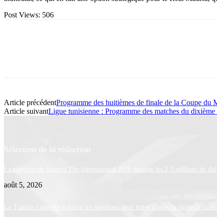
Post Views:
506
Article précédent
Programme des huitièmes de finale de la Coupe du 
Article suivant
Ligue tunisienne : Programme des matches du dixième 
Sélection de la rédaction
La cagnotte du tournoi The International 2026 dépasse les 2,5 millions de dol
août 5, 2026
La Tunisie s’apprête à durcir les sanctions pour lutter contre la violence dans 