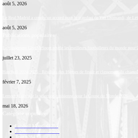
août 5, 2026
Le Real Madrid a conclu un accord pour le transfert de Yan Diomandi, de Le
août 5, 2026
Publications populaires
Le classement GiveMeSport révèle les meilleurs footballeurs du monde pour
juillet 23, 2025
Handball 2024-2025 : Résultats des 16èmes de finale et classement du champ
février 7, 2025
Lemouchi dévoile la sélection tunisienne pour la Coupe du Monde 2026
mai 18, 2026
Catégorie populaire
Football Mondial
1255
Football en Tunisie
404
Tennis
284