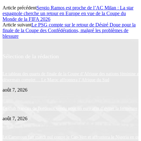
Article précédent
Sergio Ramos est proche de l’AC Milan : La star
espagnole cherche un retour en Europe en vue de la Coupe du
Monde de la FIFA 2026
Article suivant
Le PSG compte sur le retour de Désiré Doue pour la
finale de la Coupe des Confédérations, malgré les problèmes de
blessure
Sélection de la rédaction
Le tableau des quarts de finale de la Coupe d’Afrique des nations féminine es
désormais complet… Le Maroc affrontera l’Afrique du Sud
août 7, 2026
Le club français de Bordeaux vendu pour un euro afin d’éviter la fermeture
août 7, 2026
Le Cameroun fait match nul contre le Cap-Vert et affrontera le Nigeria en qua