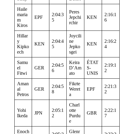
Haile
Peres
maria
2:04:3
2:16:1
EPF
Jepchi
KEN
m
5
6
rchir
Kiros
Hillar
Joycili
y
2:04:4
ne
2:16:2
KEN
KEN
Kipko
5
Jepko
4
ech
sgei
Samu
Keira
ÉTAT
2:04:5
2:19:1
el
GER
D’Am
S-
6
2
Fitwi
ato
UNIS
Aman
Fikrte
2:04:5
2:21:3
al
GER
Weret
EPF
8
2
Petros
a
Charl
Yohi
2:05:1
otte
2:22:1
JPN
GBR
Ikeda
2
Purdu
7
e
Enoch
Glenr