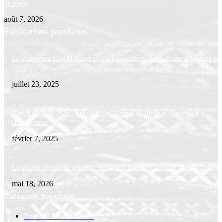
de finale
août 7, 2026
Publications populaires
Le classement GiveMeSport révèle les meilleurs footballeurs du monde po
2025
juillet 23, 2025
Handball 2024-2025 : Résultats des 16èmes de finale et classement du
championnat
février 7, 2025
Lemouchi dévoile la sélection tunisienne pour la Coupe du Monde 2026
mai 18, 2026
Catégorie populaire
Football Mondial
1259