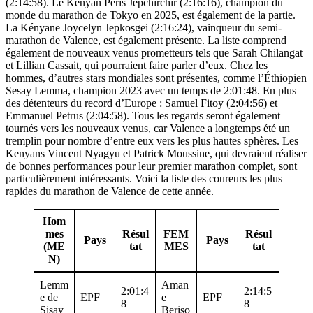
(2:14:58). Le Kényan Peris Jepchirchir (2:16:16), champion du
monde du marathon de Tokyo en 2025, est également de la partie.
La Kényane Joycelyn Jepkosgei (2:16:24), vainqueur du semi-
marathon de Valence, est également présente. La liste comprend
également de nouveaux venus prometteurs tels que Sarah Chilangat
et Lillian Cassait, qui pourraient faire parler d’eux. Chez les
hommes, d’autres stars mondiales sont présentes, comme l’Éthiopien
Sesay Lemma, champion 2023 avec un temps de 2:01:48. En plus
des détenteurs du record d’Europe : Samuel Fitoy (2:04:56) et
Emmanuel Petrus (2:04:58). Tous les regards seront également
tournés vers les nouveaux venus, car Valence a longtemps été un
tremplin pour nombre d’entre eux vers les plus hautes sphères. Les
Kenyans Vincent Nyagyu et Patrick Moussine, qui devraient réaliser
de bonnes performances pour leur premier marathon complet, sont
particulièrement intéressants. Voici la liste des coureurs les plus
rapides du marathon de Valence de cette année.
Hom
mes
Résul
FEM
Résul
Pays
Pays
(ME
tat
MES
tat
N)
Lemm
Aman
2:01:4
2:14:5
e de
EPF
e
EPF
8
8
Sisay
Beriso