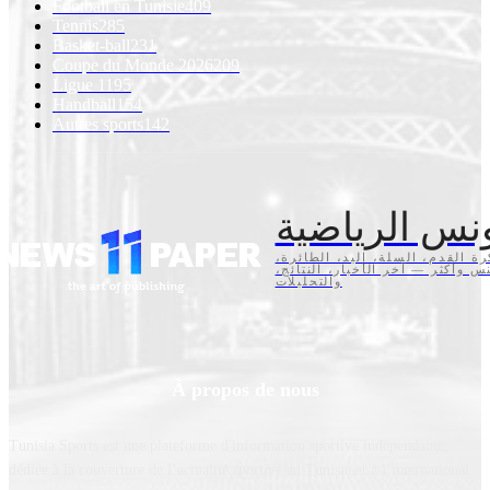
Football en Tunisie
409
Tennis
285
Basket-ball
231
Coupe du Monde 2026
209
Ligue 1
195
Handball
154
Autres sports
142
نس الرياضية
كرة القدم، السلة، اليد، الطائرة
تنس وأكثر — آخر الأخبار، النتائج
والتحليلات
À propos de nous
Tunisia Sports est une plateforme d'information sportive indépendante,
dédiée à la couverture de l’actualité sportive en Tunisie et à l’international.