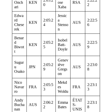
2:05:2
2:22:2
Onch
KEN
ose
RSA
0
2
ari
Xaba
Edwa
Jessic
rd
2:05:2
a
2:22:5
KEN
AUS
Chese
4
Stenso
6
rek
n
Benar
Isobel
d
2:05:2
2:22:5
KEN
Batt-
AUS
Biwot
5
9
Doyle
t
Genev
Sugur
2:05:2
iève
2:23:0
u
JPN
AUS
9
Gregs
8
Osako
on
Nico
Mekd
2:05:5
2:23:1
Navar
FRA
es
FRA
3
3
ro
Woldu
Andy
ÉTAT
2:06:2
Emma
2:23:1
Bucha
AUS
S-
2
Bates
8
nan
UNIS