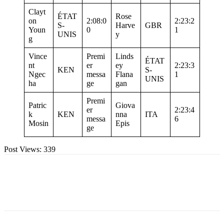
Clayt
ÉTAT
Rose
on
2:08:0
2:23:2
S-
Harve
GBR
Youn
0
1
UNIS
y
g
Vince
Premi
Linds
ÉTAT
nt
er
ey
2:23:3
KEN
S-
Ngec
messa
Flana
1
UNIS
ha
ge
gan
Premi
Patric
Giova
er
2:23:4
k
KEN
nna
ITA
messa
6
Mosin
Epis
ge
Post Views:
339