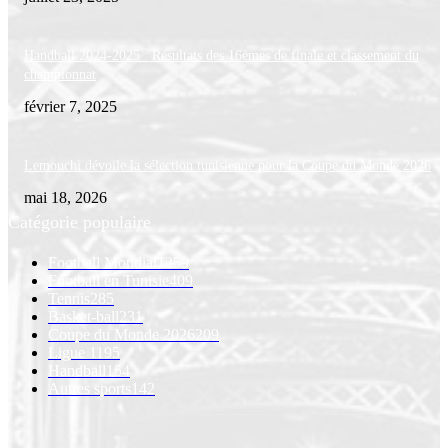
Handball 2024-2025 : Résultats des 16èmes de finale et classement du
championnat
février 7, 2025
Lemouchi dévoile la sélection tunisienne pour la Coupe du Monde 2026
mai 18, 2026
Catégorie populaire
Football Mondial
1259
Football en Tunisie
409
Tennis
285
Basket-ball
231
Coupe du Monde 2026
209
Ligue 1
195
Handball
154
Autres sports
142