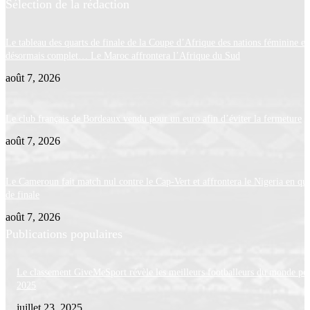
Sélection de la rédaction
Le tableau des quarts de finale de la Coupe d’Afrique des nations féminine es
désormais complet… Le Maroc affrontera l’Afrique du Sud
août 7, 2026
Le club français de Bordeaux vendu pour un euro afin d’éviter la fermeture
août 7, 2026
Le Cameroun fait match nul contre le Cap-Vert et affrontera le Nigeria en qua
de finale
août 7, 2026
Publications populaires
Le classement GiveMeSport révèle les meilleurs footballeurs du monde po
2025
juillet 23, 2025