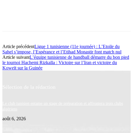
Article précédent
Ligue 1 tunisienne (11e journée) : L’Etoile du
Sahel s’impose, l’Espérance et l’Etihad Monastir font match nul
Article suivant
L’équipe tunisienne de handball démarre du bon pied
le tournoi Hachemi Rizkalla : Victoire sur l’Iran et victoire du
Koweït sur la Guinée
Sélection de la rédaction
Le club tunisien entame un stage de préparation et affrontera trois clubs
algériens
août 6, 2026