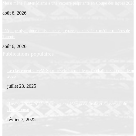
Messi mène l’Inter Miami à une victoire palpitante en Coupe des ligues 2026
août 6, 2026
L’équipe olympique tunisienne se prépare pour les Jeux méditerranéens de
Tarente
août 6, 2026
Publications populaires
Le classement GiveMeSport révèle les meilleurs footballeurs du monde po
2025
juillet 23, 2025
Handball 2024-2025 : Résultats des 16èmes de finale et classement du
championnat
février 7, 2025