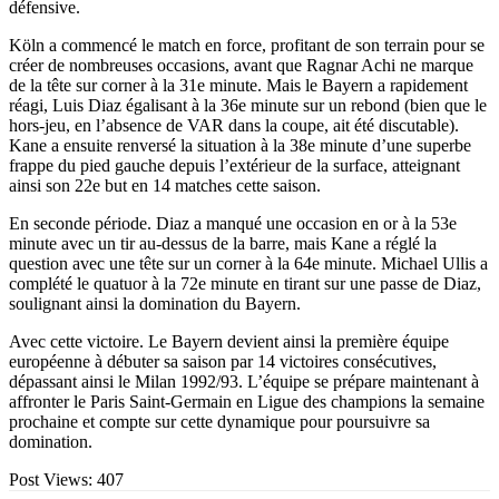
défensive.
Köln a commencé le match en force, profitant de son terrain pour se
créer de nombreuses occasions, avant que Ragnar Achi ne marque
de la tête sur corner à la 31e minute. Mais le Bayern a rapidement
réagi, Luis Diaz égalisant à la 36e minute sur un rebond (bien que le
hors-jeu, en l’absence de VAR dans la coupe, ait été discutable).
Kane a ensuite renversé la situation à la 38e minute d’une superbe
frappe du pied gauche depuis l’extérieur de la surface, atteignant
ainsi son 22e but en 14 matches cette saison.
En seconde période. Diaz a manqué une occasion en or à la 53e
minute avec un tir au-dessus de la barre, mais Kane a réglé la
question avec une tête sur un corner à la 64e minute. Michael Ullis a
complété le quatuor à la 72e minute en tirant sur une passe de Diaz,
soulignant ainsi la domination du Bayern.
Avec cette victoire. Le Bayern devient ainsi la première équipe
européenne à débuter sa saison par 14 victoires consécutives,
dépassant ainsi le Milan 1992/93. L’équipe se prépare maintenant à
affronter le Paris Saint-Germain en Ligue des champions la semaine
prochaine et compte sur cette dynamique pour poursuivre sa
domination.
Post Views:
407