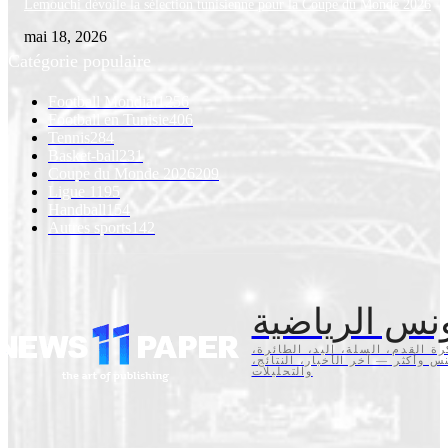
Lemouchi dévoile la sélection tunisienne pour la Coupe du Monde 2026
mai 18, 2026
Catégorie populaire
Football Mondial
1256
Football en Tunisie
406
Tennis
284
Basket-ball
231
Coupe du Monde 2026
209
Ligue 1
195
Handball
154
Autres sports
142
نس الرياضية
كرة القدم، السلة، اليد، الطائرة
تنس وأكثر — آخر الأخبار، النتائج
والتحليلات