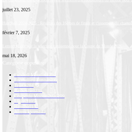
Le classement GiveMeSport révèle les meilleurs footballeurs du monde pour
juillet 23, 2025
Handball 2024-2025 : Résultats des 16èmes de finale et classement du champ
février 7, 2025
Lemouchi dévoile la sélection tunisienne pour la Coupe du Monde 2026
mai 18, 2026
Catégorie populaire
Football Mondial
1256
Football en Tunisie
406
Tennis
284
Basket-ball
231
Coupe du Monde 2026
209
Ligue 1
195
Handball
154
Autres sports
142