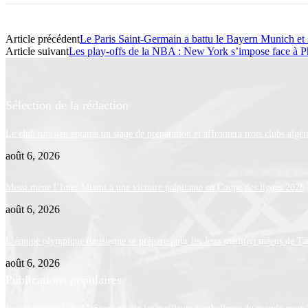
Article précédent
Le Paris Saint-Germain a battu le Bayern Munich et s
Article suivant
Les play-offs de la NBA : New York s’impose face à Ph
Sélection de la rédaction
Le club tunisien entame un stage de préparation et affrontera trois clubs algér
août 6, 2026
Messi mène l’Inter Miami à une victoire palpitante en Coupe des ligues 2026
août 6, 2026
L’équipe olympique tunisienne se prépare pour les Jeux méditerranéens de Ta
août 6, 2026
Publications populaires