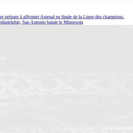
e prépare à affronter Arsenal en finale de la Ligue des champions.
iladelphie, San Antonio balaie le Minnesota
iens
rente