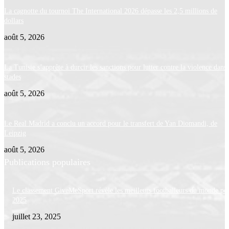
La cagnotte du tournoi The International 2026 dépasse les 2,5 millions de
dollars
août 5, 2026
La Tunisie s’apprête à durcir les sanctions pour lutter contre la violence dans 
stades
août 5, 2026
Le Real Madrid a conclu un accord pour le transfert de Yan Diomandi, de
Leipzig
août 5, 2026
Publications populaires
Le classement GiveMeSport révèle les meilleurs footballeurs du monde po
2025
juillet 23, 2025