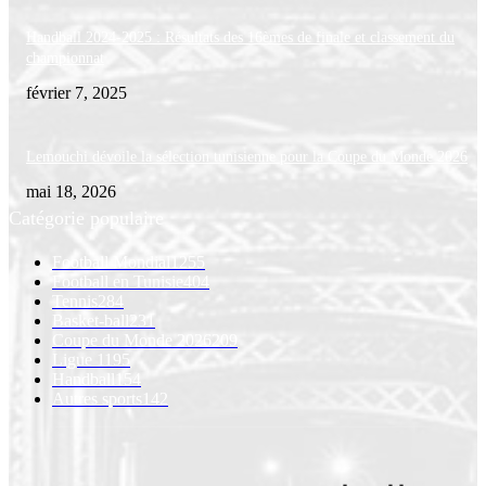
Handball 2024-2025 : Résultats des 16èmes de finale et classement du
championnat
février 7, 2025
Lemouchi dévoile la sélection tunisienne pour la Coupe du Monde 2026
mai 18, 2026
Catégorie populaire
Football Mondial
1255
Football en Tunisie
404
Tennis
284
Basket-ball
231
Coupe du Monde 2026
209
Ligue 1
195
Handball
154
Autres sports
142