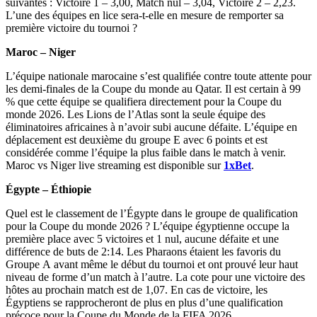
suivantes : Victoire 1 – 3,00, Match nul – 3,04, Victoire 2 – 2,23.
L’une des équipes en lice sera-t-elle en mesure de remporter sa
première victoire du tournoi ?
Maroc – Niger
L’équipe nationale marocaine s’est qualifiée contre toute attente pour
les demi-finales de la Coupe du monde au Qatar. Il est certain à 99
% que cette équipe se qualifiera directement pour la Coupe du
monde 2026. Les Lions de l’Atlas sont la seule équipe des
éliminatoires africaines à n’avoir subi aucune défaite. L’équipe en
déplacement est deuxième du groupe E avec 6 points et est
considérée comme l’équipe la plus faible dans le match à venir.
Maroc vs Niger live streaming est disponible sur
1xBet
.
Égypte – Éthiopie
Quel est le classement de l’Égypte dans le groupe de qualification
pour la Coupe du monde 2026 ? L’équipe égyptienne occupe la
première place avec 5 victoires et 1 nul, aucune défaite et une
différence de buts de 2:14. Les Pharaons étaient les favoris du
Groupe А avant même le début du tournoi et ont prouvé leur haut
niveau de forme d’un match à l’autre. La cote pour une victoire des
hôtes au prochain match est de 1,07. En cas de victoire, les
Égyptiens se rapprocheront de plus en plus d’une qualification
précoce pour la Coupe du Monde de la FIFA 2026.