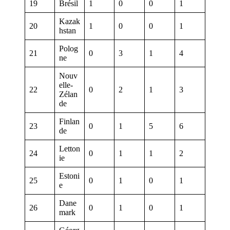
19
Brésil
1
0
0
1
Kazak
20
1
0
0
1
hstan
Polog
21
0
3
1
4
ne
Nouv
elle-
22
0
2
1
3
Zélan
de
Finlan
23
0
1
5
6
de
Letton
24
0
1
1
2
ie
Estoni
25
0
1
0
1
e
Dane
26
0
1
0
1
mark