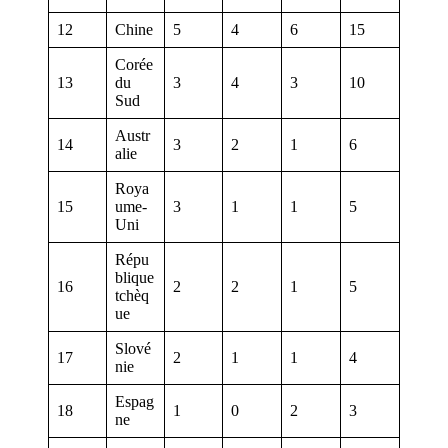
12
Chine
5
4
6
15
Corée
13
du
3
4
3
10
Sud
Austr
14
3
2
1
6
alie
Roya
15
ume-
3
1
1
5
Uni
Répu
blique
16
2
2
1
5
tchèq
ue
Slové
17
2
1
1
4
nie
Espag
18
1
0
2
3
ne