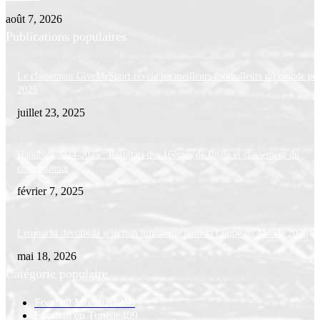
août 7, 2026
Publications populaires
Le classement GiveMeSport révèle les meilleurs footballeurs du monde po
2025
juillet 23, 2025
Handball 2024-2025 : Résultats des 16èmes de finale et classement du
championnat
février 7, 2025
Lemouchi dévoile la sélection tunisienne pour la Coupe du Monde 2026
mai 18, 2026
Catégorie populaire
Football Mondial
1259
Football en Tunisie
409