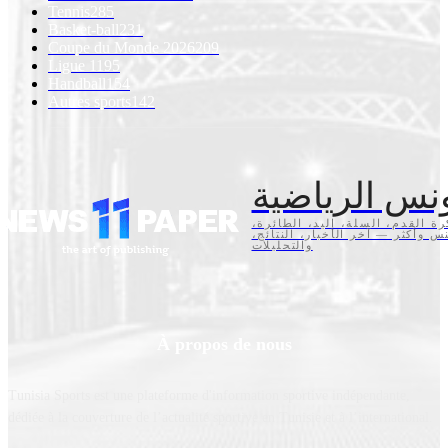
Tennis
285
Basket-ball
231
Coupe du Monde 2026
209
Ligue 1
195
Handball
154
Autres sports
142
نس الرياضية
كرة القدم، السلة، اليد، الطائرة
تنس وأكثر — آخر الأخبار، النتائج
والتحليلات
À propos de nous
Tunisia Sports est une plateforme d'information sportive indépendante,
dédiée à la couverture de l’actualité sportive en Tunisie et à l’international.