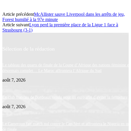
Article précédent
McAllister sauve Liverpool dans les arrêts de jeu,
Forest humilié à la 97e minute
Article suivant
Lyon perd la première place de la Ligue 1 face à
Strasbourg (3-1)
Sélection de la rédaction
Le tableau des quarts de finale de la Coupe d’Afrique des nations féminine es
désormais complet… Le Maroc affrontera l’Afrique du Sud
août 7, 2026
Le club français de Bordeaux vendu pour un euro afin d’éviter la fermeture
août 7, 2026
Le Cameroun fait match nul contre le Cap-Vert et affrontera le Nigeria en qua
de finale