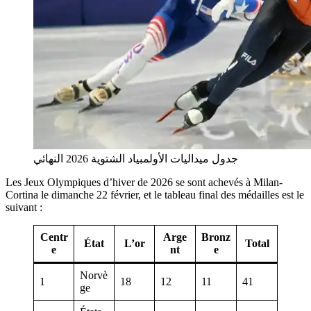
جدول ميداليات الأولمبياد الشتوية 2026 النهائي
Les Jeux Olympiques d’hiver de 2026 se sont achevés à Milan-
Cortina le dimanche 22 février, et le tableau final des médailles est le
suivant :
Centr
Arge
Bronz
État
L’or
Total
e
nt
e
Norvè
1
18
12
11
41
ge