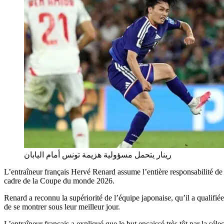
رينار يتحمل مسؤولية هزيمة تونس أمام اليابان
L’entraîneur français Hervé Renard assume l’entière responsabilité de l
cadre de la Coupe du monde 2026.
Renard a reconnu la supériorité de l’équipe japonaise, qu’il a qualifi
de se montrer sous leur meilleur jour.
L’entraîneur français a expliqué que le but encaissé très tôt par la sél