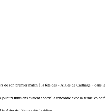
ors de son premier match à la tête des « Aigles de Carthage » dans le
s joueurs tunisiens avaient abordé la rencontre avec la ferme volonté
é la tâche de l’équipe dès le début.