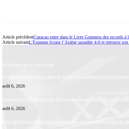
Article précédent
Curaçao entre dans le Livre Guinness des records à
Article suivant
L’Espagne écrase l’Arabie saoudite 4-0 et retrouve so
Sélection de la rédaction
Le club tunisien entame un stage de préparation et affrontera trois clubs algér
août 6, 2026
Messi mène l’Inter Miami à une victoire palpitante en Coupe des ligues 2026
août 6, 2026
L’équipe olympique tunisienne se prépare pour les Jeux méditerranéens de Ta