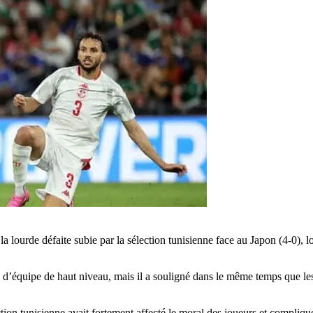
a lourde défaite subie par la sélection tunisienne face au Japon (4-0), l
ée d’équipe de haut niveau, mais il a souligné dans le même temps que le
ection tunisienne avait fortement affecté le moral des joueurs et compliqu