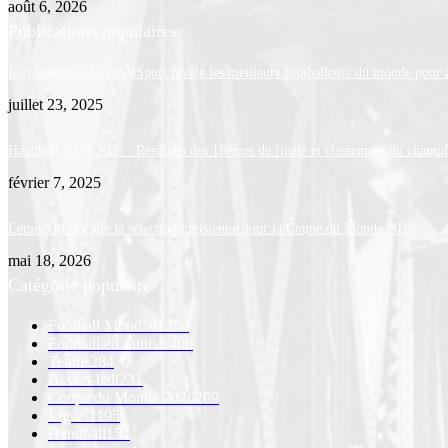
août 6, 2026
Publications populaires
Le classement GiveMeSport révèle les meilleurs footballeurs du monde pour
juillet 23, 2025
Handball 2024-2025 : Résultats des 16èmes de finale et classement du champ
février 7, 2025
Lemouchi dévoile la sélection tunisienne pour la Coupe du Monde 2026
mai 18, 2026
Catégorie populaire
Football Mondial
1256
Football en Tunisie
406
Tennis
284
Basket-ball
231
Coupe du Monde 2026
209
Ligue 1
195
Handball
154