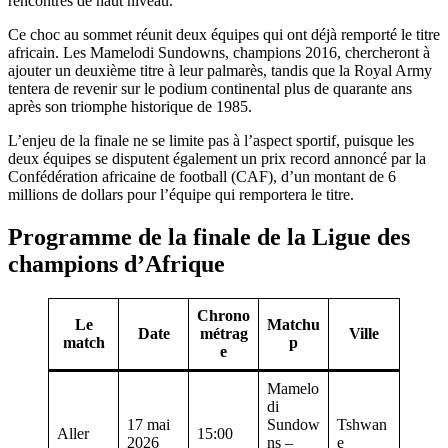
rencontres de haut niveau.
Ce choc au sommet réunit deux équipes qui ont déjà remporté le titre
africain. Les Mamelodi Sundowns, champions 2016, chercheront à
ajouter un deuxième titre à leur palmarès, tandis que la Royal Army
tentera de revenir sur le podium continental plus de quarante ans
après son triomphe historique de 1985.
L’enjeu de la finale ne se limite pas à l’aspect sportif, puisque les
deux équipes se disputent également un prix record annoncé par la
Confédération africaine de football (CAF), d’un montant de 6
millions de dollars pour l’équipe qui remportera le titre.
Programme de la finale de la Ligue des
champions d’Afrique
Chrono
Le
Matchu
Date
métrag
Ville
match
p
e
Mamelo
di
17 mai
Sundow
Tshwan
Aller
15:00
2026
ns –
e