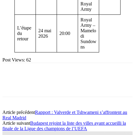
Royal
Army
Royal
Army –
L’étape
24 mai
Mamelo
du
20:00
2026
di
retour
Sundow
ns
Post Views:
62
Article précédent
Rapport : Valverde et Tshwameni s’affrontent au
Real Madrid
Article suivant
Budapest rejoint la liste des villes ayant accueilli la
finale de la Ligue des champions de l’UEFA