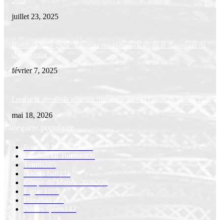
2025
juillet 23, 2025
Handball 2024-2025 : Résultats des 16èmes de finale et classement du
championnat
février 7, 2025
Lemouchi dévoile la sélection tunisienne pour la Coupe du Monde 2026
mai 18, 2026
Catégorie populaire
Football Mondial
1259
Football en Tunisie
409
Tennis
285
Basket-ball
231
Coupe du Monde 2026
209
Ligue 1
195
Handball
154
Autres sports
142