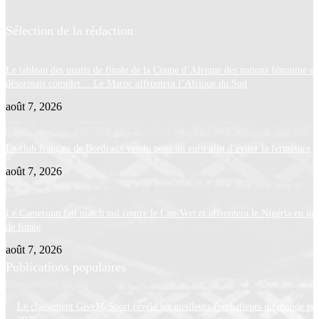
Sélection de la rédaction
Le tableau des quarts de finale de la Coupe d’Afrique des nations féminine es
désormais complet… Le Maroc affrontera l’Afrique du Sud
août 7, 2026
Le club français de Bordeaux vendu pour un euro afin d’éviter la fermeture
août 7, 2026
Le Cameroun fait match nul contre le Cap-Vert et affrontera le Nigeria en qua
de finale
août 7, 2026
Publications populaires
Le classement GiveMeSport révèle les meilleurs footballeurs du monde po