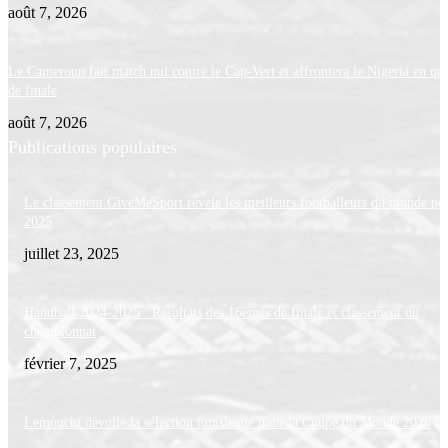
août 7, 2026
Le Cameroun fait match nul contre le Cap-Vert et affrontera le Nigeria en qua
de finale
août 7, 2026
Publications populaires
Le classement GiveMeSport révèle les meilleurs footballeurs du monde po
2025
juillet 23, 2025
Handball 2024-2025 : Résultats des 16èmes de finale et classement du
championnat
février 7, 2025
Lemouchi dévoile la sélection tunisienne pour la Coupe du Monde 2026