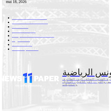
mai 18, 2026
Catégorie populaire
Football Mondial
1259
Football en Tunisie
409
Tennis
285
Basket-ball
231
Coupe du Monde 2026
209
Ligue 1
195
Handball
154
Autres sports
142
نس الرياضية
كرة القدم، السلة، اليد، الطائرة
تنس وأكثر — آخر الأخبار، النتائج
والتحليلات
À propos de nous