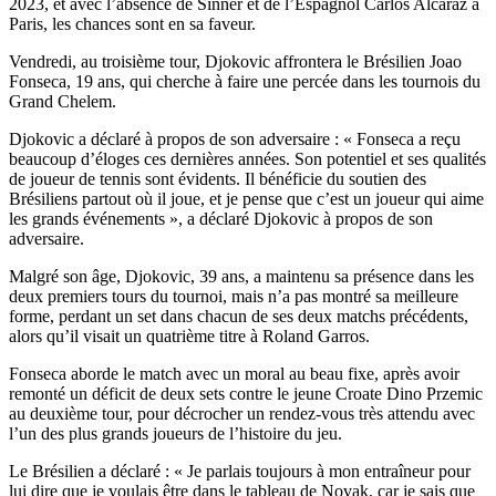
2023, et avec l’absence de Sinner et de l’Espagnol Carlos Alcaraz à
Paris, les chances sont en sa faveur.
Vendredi, au troisième tour, Djokovic affrontera le Brésilien Joao
Fonseca, 19 ans, qui cherche à faire une percée dans les tournois du
Grand Chelem.
Djokovic a déclaré à propos de son adversaire : « Fonseca a reçu
beaucoup d’éloges ces dernières années. Son potentiel et ses qualités
de joueur de tennis sont évidents. Il bénéficie du soutien des
Brésiliens partout où il joue, et je pense que c’est un joueur qui aime
les grands événements », a déclaré Djokovic à propos de son
adversaire.
Malgré son âge, Djokovic, 39 ans, a maintenu sa présence dans les
deux premiers tours du tournoi, mais n’a pas montré sa meilleure
forme, perdant un set dans chacun de ses deux matchs précédents,
alors qu’il visait un quatrième titre à Roland Garros.
Fonseca aborde le match avec un moral au beau fixe, après avoir
remonté un déficit de deux sets contre le jeune Croate Dino Przemic
au deuxième tour, pour décrocher un rendez-vous très attendu avec
l’un des plus grands joueurs de l’histoire du jeu.
Le Brésilien a déclaré : « Je parlais toujours à mon entraîneur pour
lui dire que je voulais être dans le tableau de Novak, car je sais que