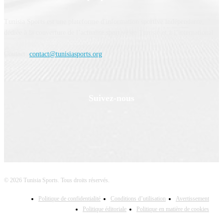
Tunisia Sports est une plateforme d'information sportive indépendante,
dédiée à la couverture de l’actualité sportive en Tunisie et à l’international.
Contact:
contact@tunisiasports.org
Suivez-nous
© 2026 Tunisia Sports. Tous droits réservés.
Politique de confidentialité
Conditions d’utilisation
Avertissement
Politique éditoriale
Politique en matière de cookies