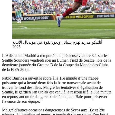
أتلتيكو مدريد يهزم سياتل ويعود بقوة في مونديال الأندية
2025
L’Atlético de Madrid a remporté une précieuse victoire 3-1 sur les
Seattle Sounders vendredi soir au Lumen Field de Seattle, lors de la
deuxième journée du Groupe B de la Coupe du Monde des Clubs
de la FIFA 2025.
Pablo Barrios a ouvert le score à la 11e minute d’une frappe
puissante qui a heurté deux fois la barre transversale avant de
trouver le fond des filets. Malgré les tentatives d’égalisation de
Seattle, le gardien Jan Oblak est venu à la rescousse à la 33e minute
en repoussant un tir dangereux de l’attaquant Bale pour préserver
l’avance de son équipe.
Malgré d’autres occasions dangereuses de Soros aux 16e et 28e
minutes, la première mi-temps se terminait sur un score d’un but à