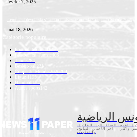
février 7, 2025
Lemouchi dévoile la sélection tunisienne pour la Coupe du Monde 2026
mai 18, 2026
Catégorie populaire
Football Mondial
1256
Football en Tunisie
406
Tennis
284
Basket-ball
231
Coupe du Monde 2026
209
Ligue 1
195
Handball
154
Autres sports
142
نس الرياضية
كرة القدم، السلة، اليد، الطائرة
تنس وأكثر — آخر الأخبار، النتائج
والتحليلات