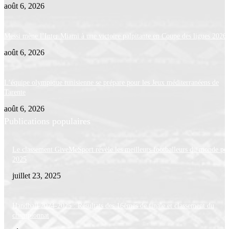
août 6, 2026
Messi mène l’Inter Miami à une victoire palpitante en Coupe des ligues 2026
août 6, 2026
L’équipe olympique tunisienne se prépare pour les Jeux méditerranéens de
Tarente
août 6, 2026
Publications populaires
Le classement GiveMeSport révèle les meilleurs footballeurs du monde po
2025
juillet 23, 2025
Handball 2024-2025 : Résultats des 16èmes de finale et classement du
championnat