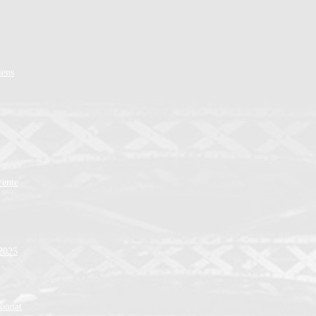
iens
rente
 2025
ionnat