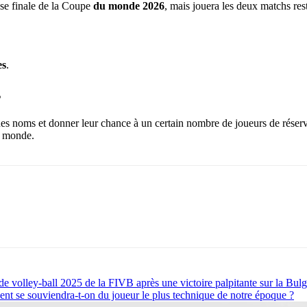
ase finale de la Coupe
du monde 2026
, mais jouera les deux matchs res
es
.
s
nes noms et donner leur chance à un certain nombre de joueurs de réserve
du monde.
e volley-ball 2025 de la FIVB après une victoire palpitante sur la Bulg
ent se souviendra-t-on du joueur le plus technique de notre époque ?