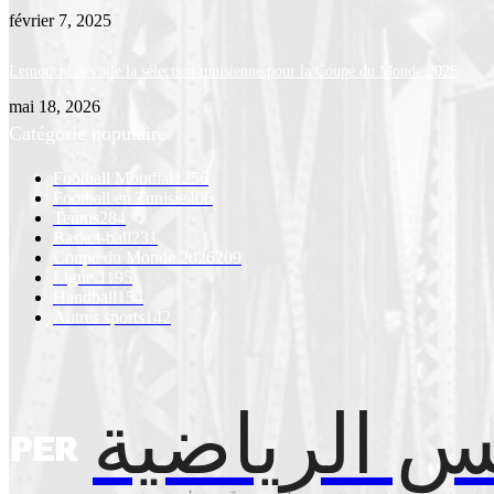
février 7, 2025
Lemouchi dévoile la sélection tunisienne pour la Coupe du Monde 2026
mai 18, 2026
Catégorie populaire
Football Mondial
1256
Football en Tunisie
406
Tennis
284
Basket-ball
231
Coupe du Monde 2026
209
Ligue 1
195
Handball
154
Autres sports
142
تونس الريا