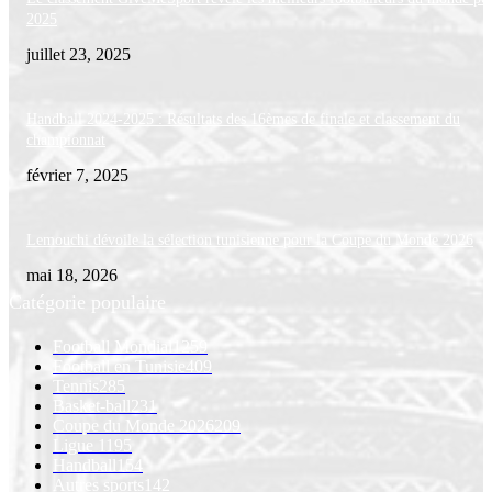
2025
juillet 23, 2025
Handball 2024-2025 : Résultats des 16èmes de finale et classement du
championnat
février 7, 2025
Lemouchi dévoile la sélection tunisienne pour la Coupe du Monde 2026
mai 18, 2026
Catégorie populaire
Football Mondial
1259
Football en Tunisie
409
Tennis
285
Basket-ball
231
Coupe du Monde 2026
209
Ligue 1
195
Handball
154
Autres sports
142