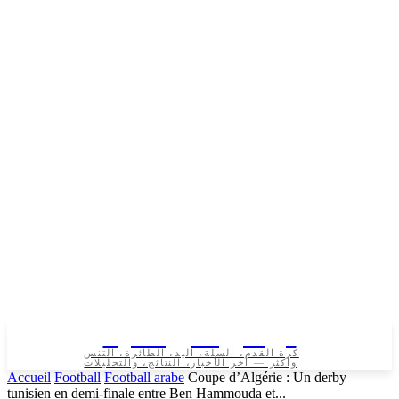
تونس الرياضية
كرة القدم، السلة، اليد، الطائرة، التنس
وأكثر — آخر الأخبار، النتائج، والتحليلات
Accueil
Football
Football arabe
Coupe d’Algérie : Un derby
tunisien en demi-finale entre Ben Hammouda et...