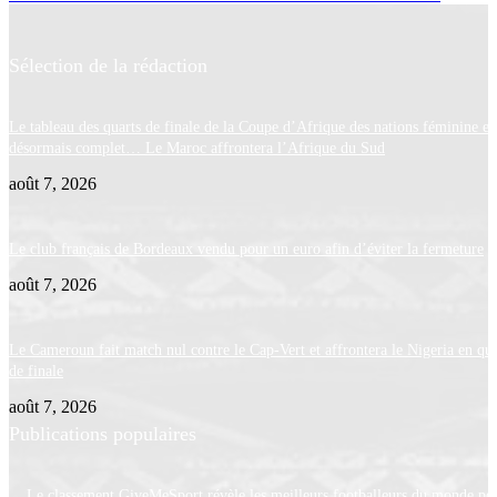
Sélection de la rédaction
Le tableau des quarts de finale de la Coupe d’Afrique des nations féminine es
désormais complet… Le Maroc affrontera l’Afrique du Sud
août 7, 2026
Le club français de Bordeaux vendu pour un euro afin d’éviter la fermeture
août 7, 2026
Le Cameroun fait match nul contre le Cap-Vert et affrontera le Nigeria en qua
de finale
août 7, 2026
Publications populaires
Le classement GiveMeSport révèle les meilleurs footballeurs du monde po