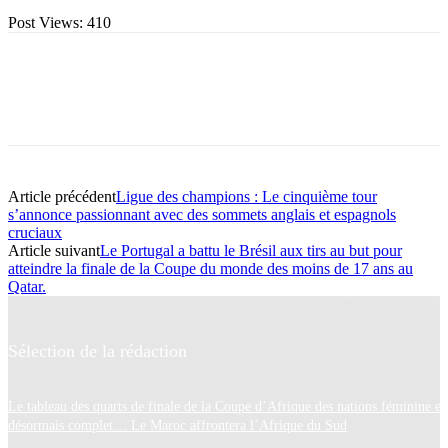
Post Views:
410
Article précédent
Ligue des champions : Le cinquième tour
s’annonce passionnant avec des sommets anglais et espagnols
cruciaux
Article suivant
Le Portugal a battu le Brésil aux tirs au but pour
atteindre la finale de la Coupe du monde des moins de 17 ans au
Qatar.
Sélection de la rédaction
Le tableau des quarts de finale de la Coupe d’Afrique des nations féminine es
désormais complet… Le Maroc affrontera l’Afrique du Sud