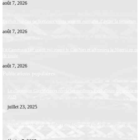
août 7, 2026
Le club français de Bordeaux vendu pour un euro afin d’éviter la fermeture
août 7, 2026
Le Cameroun fait match nul contre le Cap-Vert et affrontera le Nigeria en qua
de finale
août 7, 2026
Publications populaires
Le classement GiveMeSport révèle les meilleurs footballeurs du monde po
2025
juillet 23, 2025
Handball 2024-2025 : Résultats des 16èmes de finale et classement du
championnat