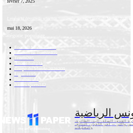
février 7, 2025
Lemouchi dévoile la sélection tunisienne pour la Coupe du Monde 2026
mai 18, 2026
Catégorie populaire
Football Mondial
1259
Football en Tunisie
409
Tennis
285
Basket-ball
231
Coupe du Monde 2026
209
Ligue 1
195
Handball
154
Autres sports
142
نس الرياضية
كرة القدم، السلة، اليد، الطائرة
تنس وأكثر — آخر الأخبار، النتائج
والتحليلات